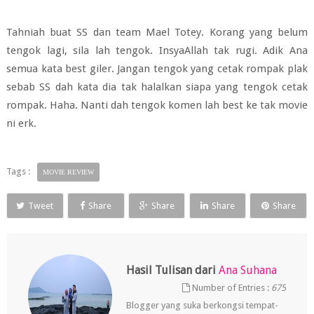
Tahniah buat SS dan team Mael Totey. Korang yang belum
tengok lagi, sila lah tengok. InsyaAllah tak rugi. Adik Ana
semua kata best giler. Jangan tengok yang cetak rompak plak
sebab SS dah kata dia tak halalkan siapa yang tengok cetak
rompak. Haha. Nanti dah tengok komen lah best ke tak movie
ni erk.
Tags :
MOVIE REVIEW
Tweet
Share
Share
Share
Share
Hasil Tulisan dari
Ana Suhana
Number of Entries :
675
Blogger yang suka berkongsi tempat-