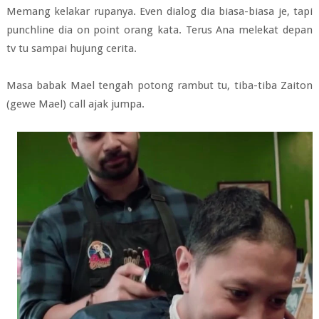
Memang kelakar rupanya. Even dialog dia biasa-biasa je, tapi
punchline dia on point orang kata. Terus Ana melekat depan
tv tu sampai hujung cerita.
Masa babak Mael tengah potong rambut tu, tiba-tiba Zaiton
(gewe Mael) call ajak jumpa.