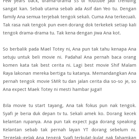
Few years back, drama-drama SS di Youtube jadi trending
sangat kan. Sebab utama sebab ada Asif dan Yeo tu. Dengan
family Ana semua terjebak tengok sekali. Cuma Ana terkecuali.
Tak rasa nak tengok pun even dorang dok terkekek setiap kali
tengok drama-drama tu. Tak kena dengan jiwa Ana kot
.
So berbalik pada Mael Totey ni, Ana pun tak tahu kenapa Ana
setuju untuk beli movie ni. Padahal Ana pernah baca orang
komen kata tak best cerita ni. Lagi best movie Shif Malam
Raya lakonan mereka bertiga tu katanya. Memandangkan Ana
pernah tengok movie SMR tu dan jalan cerita dia so-so je, so
Ana expect Maek Totey ni mesti hambar juga!!
Bila movie tu start tayang, Ana tak fokus pun nak tengok.
Syafi je beria duk depan tv tu. Sekali amek ko. Dorang kecek
kelantan rupanya. Ana pun tak expect juga dorang speaking
Kelantan sebab tak pernah layan YT dorang sebelum ni.
Tergelak-gelak Ana tengok Syafi terkulat-kulat nak fahamkan