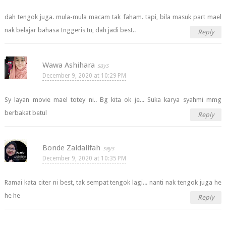
dah tengok juga. mula-mula macam tak faham. tapi, bila masuk part mael
nak belajar bahasa Inggeris tu, dah jadi best..
Reply
Wawa Ashihara
December 9, 2020 at 10:29 PM
Sy layan movie mael totey ni.. Bg kita ok je... Suka karya syahmi mmg
berbakat betul
Reply
Bonde Zaidalifah
December 9, 2020 at 10:35 PM
Ramai kata citer ni best, tak sempat tengok lagi... nanti nak tengok juga he
he he
Reply