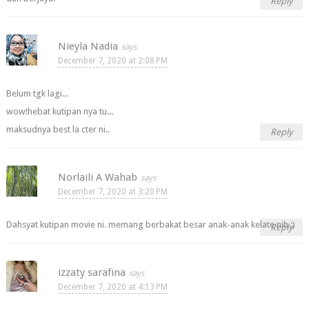
Reply
Nieyla Nadia
December 7, 2020 at 2:08 PM
Belum tgk lagi...
wow!hebat kutipan nya tu...
maksudnya best la cter ni..
Reply
Norlaili A Wahab
December 7, 2020 at 3:20 PM
Dahsyat kutipan movie ni. memang berbakat besar anak-anak kelate nih :)
Reply
izzaty sarafina
December 7, 2020 at 4:13 PM