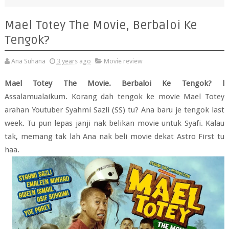
Mael Totey The Movie, Berbaloi Ke
Tengok?
Ana Suhana
3 years ago
Movie review
Mael Totey The Movie. Berbaloi Ke Tengok? l
A
ssalamualaikum. Korang dah tengok ke movie Mael Totey
arahan Youtuber Syahmi Sazli (SS) tu? Ana baru je tengok last
week. Tu pun lepas janji nak belikan movie untuk Syafi. Kalau
tak, memang tak lah Ana nak beli movie dekat Astro First tu
haa.