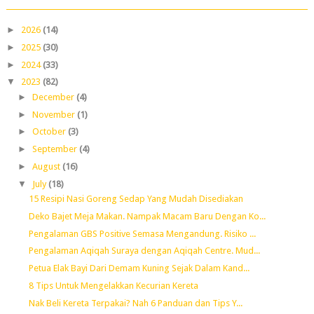
►
2026
(14)
►
2025
(30)
►
2024
(33)
▼
2023
(82)
►
December
(4)
►
November
(1)
►
October
(3)
►
September
(4)
►
August
(16)
▼
July
(18)
15 Resipi Nasi Goreng Sedap Yang Mudah Disediakan
Deko Bajet Meja Makan. Nampak Macam Baru Dengan Ko...
Pengalaman GBS Positive Semasa Mengandung. Risiko ...
Pengalaman Aqiqah Suraya dengan Aqiqah Centre. Mud...
Petua Elak Bayi Dari Demam Kuning Sejak Dalam Kand...
8 Tips Untuk Mengelakkan Kecurian Kereta
Nak Beli Kereta Terpakai? Nah 6 Panduan dan Tips Y...