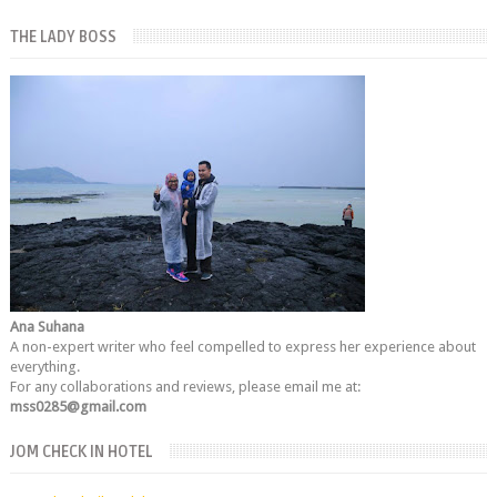
THE LADY BOSS
Ana Suhana
A non-expert writer who feel compelled to express her experience about
everything.
For any collaborations and reviews, please email me at:
mss0285@gmail.com
JOM CHECK IN HOTEL