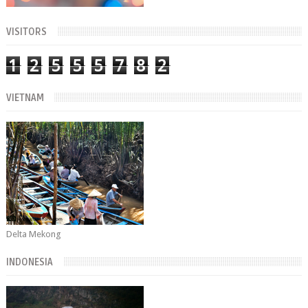
VISITORS
1
2
5
5
5
7
8
2
VIETNAM
Delta Mekong
INDONESIA