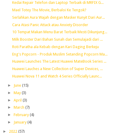
Kedai Repair Telefon dan Laptop Terbaik di MRFIX G...
Mael Totey The Movie, Berbaloi Ke Tengok?
Serlahkan Aura Wajah dengan Masker Kunyit Dari Aur...
Cara Atasi Panic Attack atau Anxiety Disorder
10 Tempat Makan Menu Barat Terbaik Mesti Dikunjung...
Milk Booster Dari Bahan Sunah dan Semulajadi dari ...
Roti Paratha ala Kebab dengan Kari Daging Berkeju
Eng's Popcorn - Produk Muslim Setanding Popcorn Ma...
Huawei Launches The Latest Huawei MateBook Series ...
Huawei Lauches a New Collection of Super Devices, ...
Huawei Nova 11 and Watch 4 Series Officially Launc...
►
June
(15)
►
May
(3)
►
April
(3)
►
March
(7)
►
February
(4)
►
January
(4)
►
2022
(57)