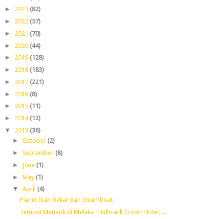
►
2023
(82)
►
2022
(57)
►
2021
(70)
►
2020
(44)
►
2019
(128)
►
2018
(183)
►
2017
(221)
►
2016
(8)
►
2015
(11)
►
2014
(12)
▼
2013
(36)
►
October
(2)
►
September
(8)
►
June
(1)
►
May
(1)
▼
April
(4)
Planet Ikan Bakar dan Steamboat
Tempat Menarik di Melaka : Hallmark Crown Hotel, ...