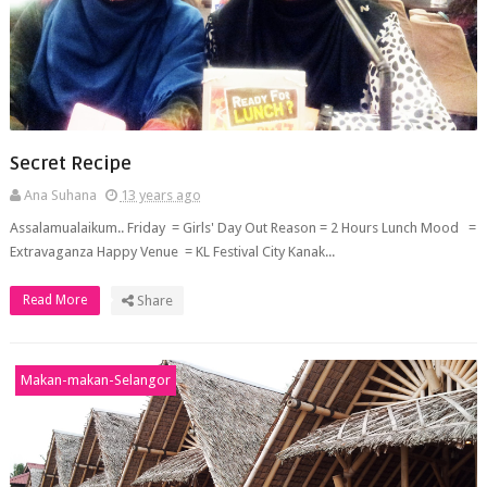
Secret Recipe
Ana Suhana
13 years ago
Assalamualaikum.. Friday = Girls' Day Out Reason = 2 Hours Lunch Mood =
Extravaganza Happy Venue = KL Festival City Kanak...
Read More
Share
Makan-makan-Selangor