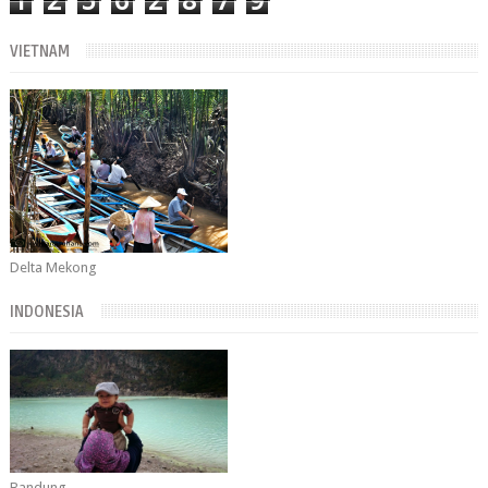
1
2
5
6
2
8
7
9
VIETNAM
Delta Mekong
INDONESIA
Bandung