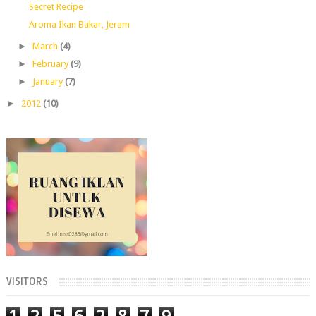
Secret Recipe
Aroma Ikan Bakar, Jeram
►
March
(4)
►
February
(9)
►
January
(7)
►
2012
(10)
VISITORS