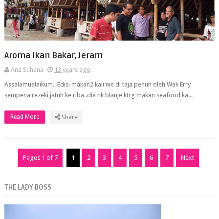
Aroma Ikan Bakar, Jeram
Ana Suhana
13 years ago
Assalamualaikum.. Edisi makan2 kali nie di taja penuh oleh Wak Erry
sempena rezeki jatuh ke riba..dia nk blanje ktrg makan seafood ka...
Read More
Share
Pages 1 of 7
1
2
3
4
5
6
7
Next
THE LADY BOSS