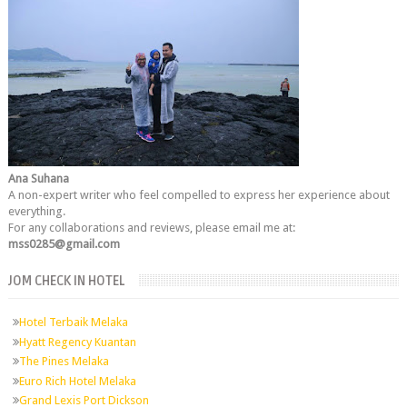
Ana Suhana
A non-expert writer who feel compelled to express her experience about
everything.
For any collaborations and reviews, please email me at:
mss0285@gmail.com
JOM CHECK IN HOTEL
Hotel Terbaik Melaka
Hyatt Regency Kuantan
The Pines Melaka
Euro Rich Hotel Melaka
Grand Lexis Port Dickson