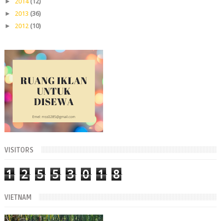
►
2014
(12)
►
2013
(36)
►
2012
(10)
VISITORS
1
2
5
5
3
0
1
8
VIETNAM