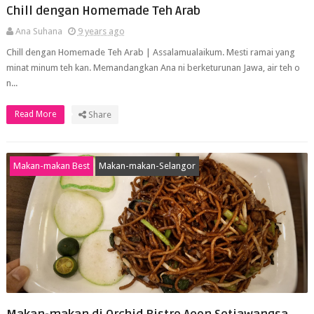
Chill dengan Homemade Teh Arab
Ana Suhana
9 years ago
Chill dengan Homemade Teh Arab | Assalamualaikum. Mesti ramai yang
minat minum teh kan. Memandangkan Ana ni berketurunan Jawa, air teh o
n...
Read More
Share
Makan-makan Best
Makan-makan-Selangor