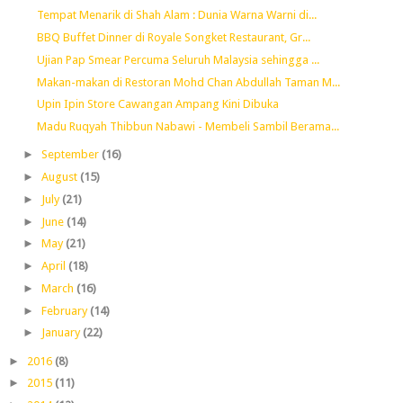
Tempat Menarik di Shah Alam : Dunia Warna Warni di...
BBQ Buffet Dinner di Royale Songket Restaurant, Gr...
Ujian Pap Smear Percuma Seluruh Malaysia sehingga ...
Makan-makan di Restoran Mohd Chan Abdullah Taman M...
Upin Ipin Store Cawangan Ampang Kini Dibuka
Madu Ruqyah Thibbun Nabawi - Membeli Sambil Berama...
►
September
(16)
►
August
(15)
►
July
(21)
►
June
(14)
►
May
(21)
►
April
(18)
►
March
(16)
►
February
(14)
►
January
(22)
►
2016
(8)
►
2015
(11)