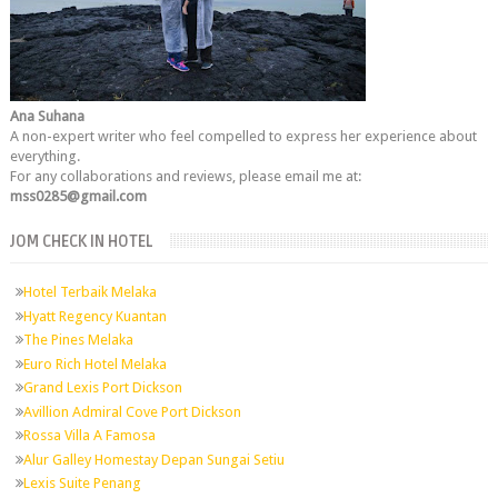
Ana Suhana
A non-expert writer who feel compelled to express her experience about
everything.
For any collaborations and reviews, please email me at:
mss0285@gmail.com
JOM CHECK IN HOTEL
Hotel Terbaik Melaka
Hyatt Regency Kuantan
The Pines Melaka
Euro Rich Hotel Melaka
Grand Lexis Port Dickson
Avillion Admiral Cove Port Dickson
Rossa Villa A Famosa
Alur Galley Homestay Depan Sungai Setiu
Lexis Suite Penang