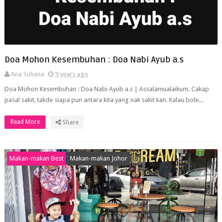
Doa Mohon Kesembuhan : Doa Nabi Ayub a.s
Ana Suhana
9 years ago
Doa Mohon Kesembuhan : Doa Nabi Ayub a.s | Assalamualaikum. Cakap
pasal sakit, takde siapa pun antara kita yang nak sakit kan. Kalau bole...
Read More
Share
Makan-makan Best
Makan-makan Johor