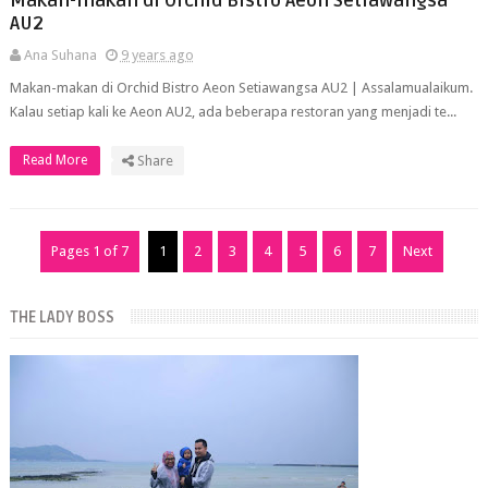
Makan-makan di Orchid Bistro Aeon Setiawangsa
AU2
Ana Suhana
9 years ago
Makan-makan di Orchid Bistro Aeon Setiawangsa AU2 | Assalamualaikum.
Kalau setiap kali ke Aeon AU2, ada beberapa restoran yang menjadi te...
Read More
Share
Pages 1 of 7
1
2
3
4
5
6
7
Next
THE LADY BOSS