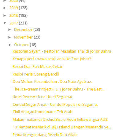
►
2020
(44)
►
2019
(128)
►
2018
(183)
▼
2017
(221)
►
December
(23)
►
November
(23)
▼
October
(18)
Restoran Sayam - Restoran Masakan Thai di Johor Bahru
Kenapa perlu bawa anak-anak ke Zoo Johor?
Resipi Ikan Pari Masak Cekur
Resipi Peria Goreng Bercili
Doa Mohon Kesembuhan : Doa Nabi Ayub a.s
The Ice-cream Project (TIP) Johor Bahru - The Best...
Hotel Review : Icon Hotel Segamat
Cendol Segar Amat - Cendol Popular di Segamat
Chill dengan Homemade Teh Arab
Makan-makan di Orchid Bistro Aeon Setiawangsa AU2
10 Tempat Menarik di Jeju Island Dengan Memandu Se...
Petua Mengundang Rezeki Dari Allah