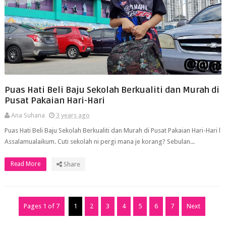
Puas Hati Beli Baju Sekolah Berkualiti dan Murah di
Pusat Pakaian Hari-Hari
Ana Suhana
3 years ago
Puas Hati Beli Baju Sekolah Berkualiti dan Murah di Pusat Pakaian Hari-Hari l
Assalamualaikum. Cuti sekolah ni pergi mana je korang? Sebulan...
Read More
Share
Pages 1 of 7
1
2
3
4
5
6
7
Next