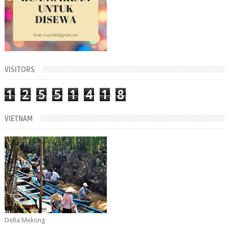
VISITORS
1
2
5
5
1
4
1
8
VIETNAM
Delta Mekong