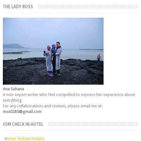
THE LADY BOSS
Ana Suhana
A non-expert writer who feel compelled to express her experience about
everything.
For any collaborations and reviews, please email me at:
mss0285@gmail.com
JOM CHECK IN HOTEL
Hotel Terbaik Melaka