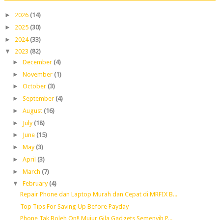
►
2026
(14)
►
2025
(30)
►
2024
(33)
▼
2023
(82)
►
December
(4)
►
November
(1)
►
October
(3)
►
September
(4)
►
August
(16)
►
July
(18)
►
June
(15)
►
May
(3)
►
April
(3)
►
March
(7)
▼
February
(4)
Repair Phone dan Laptop Murah dan Cepat di MRFIX B...
Top Tips For Saving Up Before Payday
Phone Tak Boleh On!! Mujur Gila Gadgets Semenyih P...