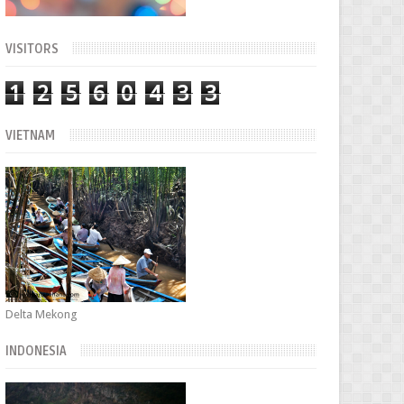
VISITORS
1
2
5
6
0
4
3
3
VIETNAM
Delta Mekong
INDONESIA