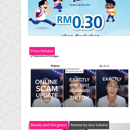
Press Release
Beauty and Gorgeous
Review by Ana Suhana