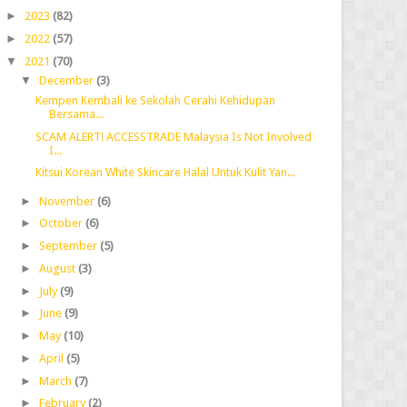
►
2023
(82)
►
2022
(57)
▼
2021
(70)
▼
December
(3)
Kempen Kembali ke Sekolah Cerahi Kehidupan
Bersama...
SCAM ALERT! ACCESSTRADE Malaysia Is Not Involved
I...
Kitsui Korean White Skincare Halal Untuk Kulit Yan...
►
November
(6)
►
October
(6)
►
September
(5)
►
August
(3)
►
July
(9)
►
June
(9)
►
May
(10)
►
April
(5)
►
March
(7)
►
February
(2)