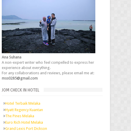
Ana Suhana
A non-expert writer who feel compelled to express her
experience about everything.
For any collaborations and reviews, please email me at:
mss0285@gmail.com
JOM CHECK IN HOTEL
Hotel Terbaik Melaka
Hyatt Regency Kuantan
The Pines Melaka
Euro Rich Hotel Melaka
Grand Lexis Port Dickson