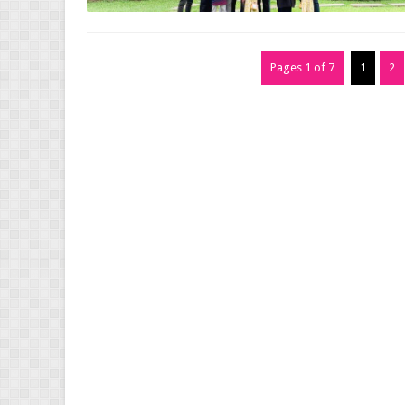
Pages 1 of 7
1
2