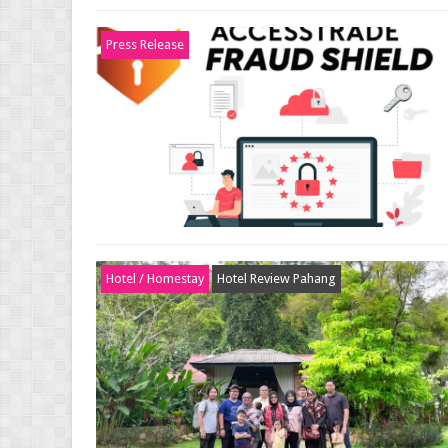
Press Release
Hotel / Homestay
Hotel Review Pahang