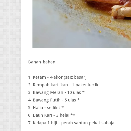
Bahan-bahan
:
1.
Ketam - 4 ekor (saiz besar)
2. Rempah kari ikan - 1 paket kecik
3. Bawang Merah - 10 ulas *
4. Bawang Putih - 5 ulas *
5. Halia - sedikit *
6. Daun Kari - 3 helai **
7. Kelapa 1 biji - perah santan pekat sahaja