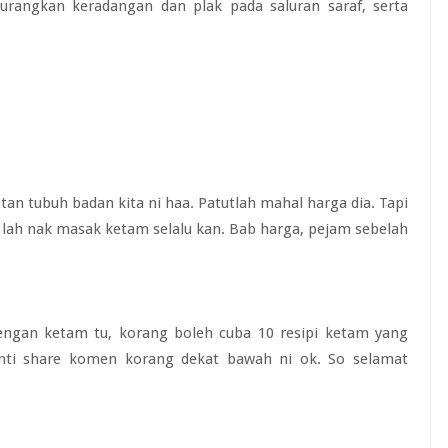
rangkan keradangan dan plak pada saluran saraf, serta
n tubuh badan kita ni haa. Patutlah mahal harga dia. Tapi
h lah nak masak ketam selalu kan. Bab harga, pejam sebelah
engan ketam tu, korang boleh cuba 10 resipi ketam yang
nti share komen korang dekat bawah ni ok. So selamat