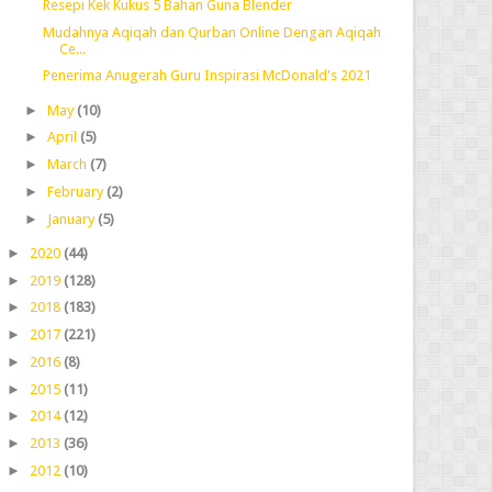
Resepi Kek Kukus 5 Bahan Guna Blender
Mudahnya Aqiqah dan Qurban Online Dengan Aqiqah
Ce...
Penerima Anugerah Guru Inspirasi McDonald's 2021
►
May
(10)
►
April
(5)
►
March
(7)
►
February
(2)
►
January
(5)
►
2020
(44)
►
2019
(128)
►
2018
(183)
►
2017
(221)
►
2016
(8)
►
2015
(11)
►
2014
(12)
►
2013
(36)
►
2012
(10)