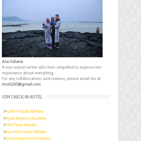
Ana Suhana
A non-expert writer who feel compelled to express her
experience about everything.
For any collaborations and reviews, please email me at:
mss0285@gmail.com
JOM CHECK IN HOTEL
Hotel Terbaik Melaka
Hyatt Regency Kuantan
The Pines Melaka
Euro Rich Hotel Melaka
Grand Lexis Port Dickson