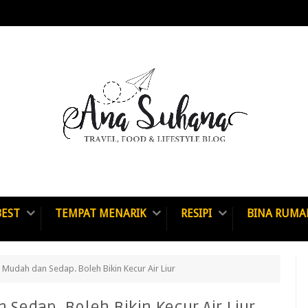
BEST
TEMPAT MENARIK
RESIPI
BINA RUMA
 Mudah dan Sedap. Boleh Bikin Kecur Air Liur
Sedap. Boleh Bikin Kecur Air Liur