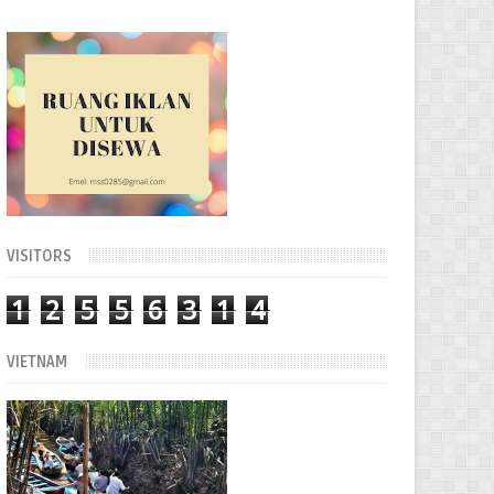
VISITORS
1
2
5
5
6
3
1
4
VIETNAM