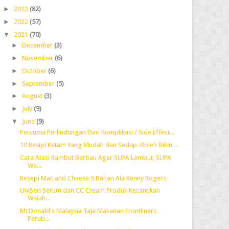
►
2023
(82)
►
2022
(57)
▼
2021
(70)
►
December
(3)
►
November
(6)
►
October
(6)
►
September
(5)
►
August
(3)
►
July
(9)
▼
June
(9)
Percuma Perlindungan Dari Komplikasi / Side Effect...
10 Resipi Ketam Yang Mudah dan Sedap. Boleh Bikin ...
Cara Atasi Rambut Berbau Agar SUPA Lembut, SUPA
Wa...
Resepi Mac and Cheese 5 Bahan Ala Kenny Rogers
UniSeri Serum dan CC Cream Produk Kecantikan
Wajah...
McDonald's Malaysia Taja Makanan Frontliners
Perub...