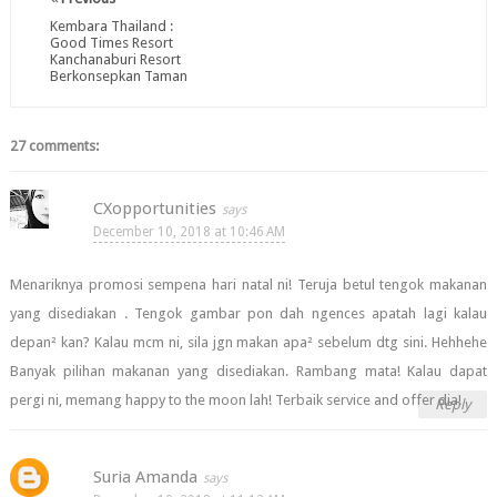
Kembara Thailand :
Good Times Resort
Kanchanaburi Resort
Berkonsepkan Taman
27 comments:
CXopportunities
December 10, 2018 at 10:46 AM
Menariknya promosi sempena hari natal ni! Teruja betul tengok makanan
yang disediakan . Tengok gambar pon dah ngences apatah lagi kalau
depan² kan? Kalau mcm ni, sila jgn makan apa² sebelum dtg sini. Hehhehe
Banyak pilihan makanan yang disediakan. Rambang mata! Kalau dapat
pergi ni, memang happy to the moon lah! Terbaik service and offer dia!
Reply
Suria Amanda