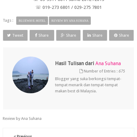
☏ 019-273 6801 / 029-275 7801
Tags :
BLUEWAVE HOTEL
REVIEW BY ANA SUHANA
Tweet
Share
Share
Share
Share
Hasil Tulisan dari
Ana Suhana
Number of Entries :
675
Blogger yang suka berkongsi tempat-
tempat menarik dan tempat-tempat
makan best di Malaysia.
Review by Ana Suhana
Previous