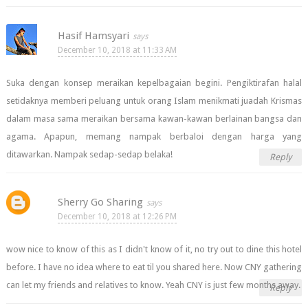
Hasif Hamsyari
December 10, 2018 at 11:33 AM
Suka dengan konsep meraikan kepelbagaian begini. Pengiktirafan halal
setidaknya memberi peluang untuk orang Islam menikmati juadah Krismas
dalam masa sama meraikan bersama kawan-kawan berlainan bangsa dan
agama. Apapun, memang nampak berbaloi dengan harga yang
ditawarkan. Nampak sedap-sedap belaka!
Reply
Sherry Go Sharing
December 10, 2018 at 12:26 PM
wow nice to know of this as I didn't know of it, no try out to dine this hotel
before. I have no idea where to eat til you shared here. Now CNY gathering
can let my friends and relatives to know. Yeah CNY is just few months away.
Reply