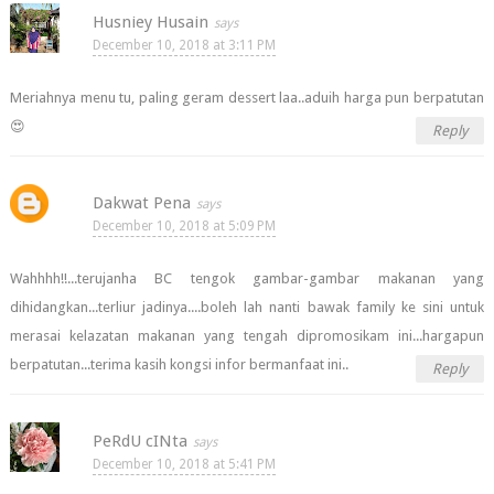
Husniey Husain
December 10, 2018 at 3:11 PM
Meriahnya menu tu, paling geram dessert laa..aduih harga pun berpatutan
😍
Reply
Dakwat Pena
December 10, 2018 at 5:09 PM
Wahhhh!!...terujanha BC tengok gambar-gambar makanan yang
dihidangkan...terliur jadinya....boleh lah nanti bawak family ke sini untuk
merasai kelazatan makanan yang tengah dipromosikam ini...hargapun
berpatutan...terima kasih kongsi infor bermanfaat ini..
Reply
PeRdU cINta
December 10, 2018 at 5:41 PM