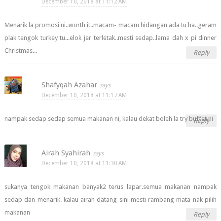
December 10, 2018 at 11:12 AM
Menarik la promosi ni..worth it..macam- macam hidangan ada tu ha..geram
plak tengok turkey tu...elok jer terletak..mesti sedap..lama dah x pi dinner
Christmas...
Reply
Shafyqah Azahar
December 10, 2018 at 11:17 AM
nampak sedap sedap semua makanan ni, kalau dekat boleh la try buffet ni
Reply
Airah Syahirah
December 10, 2018 at 11:30 AM
sukanya tengok makanan banyak2 terus lapar.semua makanan nampak
sedap dan menarik. kalau airah datang sini mesti rambang mata nak pilih
makanan
Reply