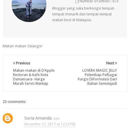
Number of Entries :
675
Blogger yang suka berkongsi tempat-
tempat menarik dan tempat-tempat
makan best di Malaysia.
Makan-makan-Selangor
Previous
Next
Makan-makan di D'Apple
LOVERA MAGIC JELLY
Restoran & Kafe Kota
Pelembap Pelbagai
Damansara- Harga
Fungsi DiFormulasi Dari
Murah Servis Mantap
Bahan Semulajadi
23 comments:
Suria Amanda
November 27, 2017 at 12:23 PM