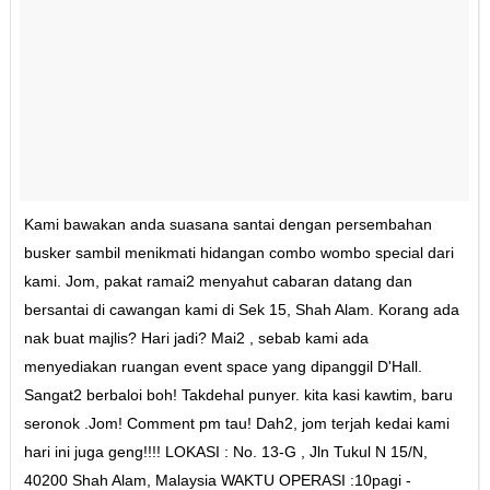
Kami bawakan anda suasana santai dengan persembahan
busker sambil menikmati hidangan combo wombo special dari
kami. Jom, pakat ramai2 menyahut cabaran datang dan
bersantai di cawangan kami di Sek 15, Shah Alam. Korang ada
nak buat majlis? Hari jadi? Mai2 , sebab kami ada
menyediakan ruangan event space yang dipanggil D'Hall.
Sangat2 berbaloi boh! Takdehal punyer. kita kasi kawtim, baru
seronok .Jom! Comment pm tau! Dah2, jom terjah kedai kami
hari ini juga geng!!!! LOKASI : No. 13-G , Jln Tukul N 15/N,
40200 Shah Alam, Malaysia WAKTU OPERASI :10pagi -