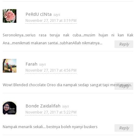
PeRdU cINta
November 27, 2017 at 3:19 PM
Seronoknya..serius rasa teruja nak cuba...musim hujan ni kan Kak
Ana...menikmati makanan santai..subhanAllah nikmatnya...
Reply
Farah
November 27, 2017 at 4:56 PM
Wow! Blended chocolate Oreo dia nampak sedap sangat tapi mesti manis.
Reply
Bonde Zaidalifah
November 27, 2017 at 5:22 PM
Nampak menarik sekali... bestnya boleh nyanyi buskers
Reply