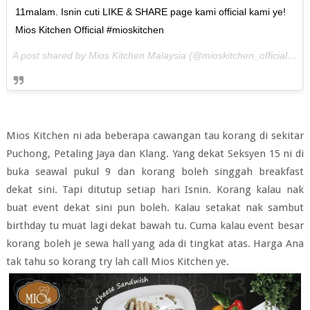
11malam. Isnin cuti LIKE & SHARE page kami official kami ye!
Mios Kitchen Official #mioskitchen
A post shared by Mios Kitchen Malaysia (@mioskitchen_official) on
Mios Kitchen ni ada beberapa cawangan tau korang di sekitar
Puchong, Petaling Jaya dan Klang. Yang dekat Seksyen 15 ni di
buka seawal pukul 9 dan korang boleh singgah breakfast
dekat sini. Tapi ditutup setiap hari Isnin. Korang kalau nak
buat event dekat sini pun boleh. Kalau setakat nak sambut
birthday tu muat lagi dekat bawah tu. Cuma kalau event besar
korang boleh je sewa hall yang ada di tingkat atas. Harga Ana
tak tahu so korang try lah call Mios Kitchen ye.