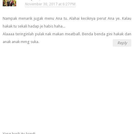
November 30, 2017 at 6:27 PM
Nampak menarik jugak menu Ana tu. Alahai keciknya perut Ana ye. Kalau
hakak tu sekali hadap je habis haha...
Alaaaa teringinlah pulak nak makan meatball. Benda benda gini hakak dan
anak anak mmg suka.
Reply
Yang kurik itu kendi