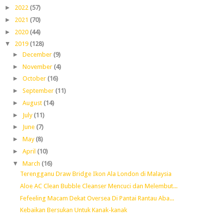
►
2022
(57)
►
2021
(70)
►
2020
(44)
▼
2019
(128)
►
December
(9)
►
November
(4)
►
October
(16)
►
September
(11)
►
August
(14)
►
July
(11)
►
June
(7)
►
May
(8)
►
April
(10)
▼
March
(16)
Terengganu Draw Bridge Ikon Ala London di Malaysia
Aloe AC Clean Bubble Cleanser Mencuci dan Melembut...
Fefeeling Macam Dekat Oversea Di Pantai Rantau Aba...
Kebaikan Bersukan Untuk Kanak-kanak