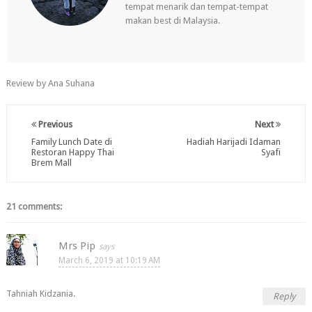
tempat menarik dan tempat-tempat
makan best di Malaysia.
Review by Ana Suhana
Previous
Next
Family Lunch Date di
Hadiah Harijadi Idaman
Restoran Happy Thai
Syafi
Brem Mall
21 comments:
Mrs Pip
March 6, 2019 at 10:19 AM
Tahniah Kidzania.
Reply