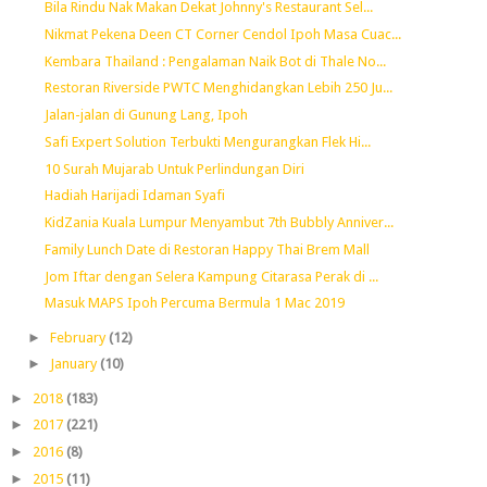
Bila Rindu Nak Makan Dekat Johnny's Restaurant Sel...
Nikmat Pekena Deen CT Corner Cendol Ipoh Masa Cuac...
Kembara Thailand : Pengalaman Naik Bot di Thale No...
Restoran Riverside PWTC Menghidangkan Lebih 250 Ju...
Jalan-jalan di Gunung Lang, Ipoh
Safi Expert Solution Terbukti Mengurangkan Flek Hi...
10 Surah Mujarab Untuk Perlindungan Diri
Hadiah Harijadi Idaman Syafi
KidZania Kuala Lumpur Menyambut 7th Bubbly Anniver...
Family Lunch Date di Restoran Happy Thai Brem Mall
Jom Iftar dengan Selera Kampung Citarasa Perak di ...
Masuk MAPS Ipoh Percuma Bermula 1 Mac 2019
►
February
(12)
►
January
(10)
►
2018
(183)
►
2017
(221)
►
2016
(8)
►
2015
(11)