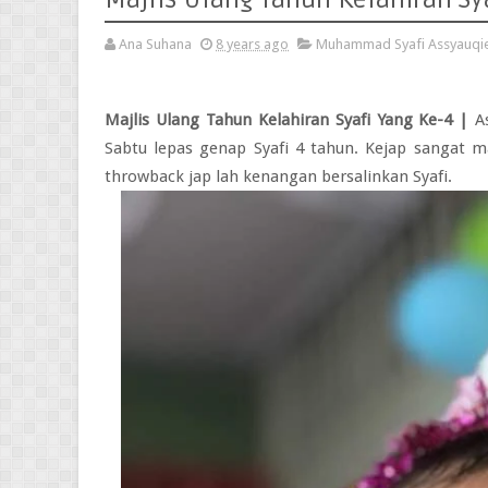
Ana Suhana
8 years ago
Muhammad Syafi Assyauqi
Majlis Ulang Tahun Kelahiran Syafi Yang Ke-4 |
As
Sabtu lepas genap Syafi 4 tahun. Kejap sangat m
throwback jap lah kenangan bersalinkan Syafi.