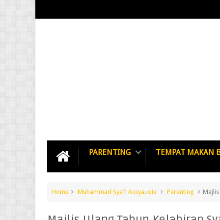
PARENTING
TEMPAT MAKAN 
Home
Muhammad Syafi Assyauqie
Parenting
Majlis
Majlis Ulang Tahun Kelahiran Sy