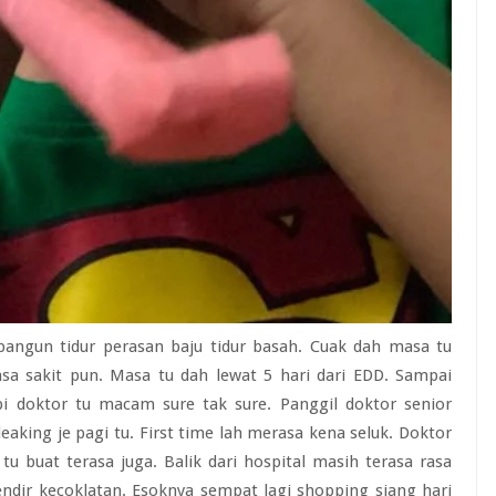
bangun tidur perasan baju tidur basah. Cuak dah masa tu
asa sakit pun. Masa tu dah lewat 5 hari dari EDD. Sampai
pi doktor tu macam sure tak sure. Panggil doktor senior
aking je pagi tu. First time lah merasa kena seluk. Doktor
tu buat terasa juga. Balik dari hospital masih terasa rasa
endir kecoklatan. Esoknya sempat lagi shopping siang hari