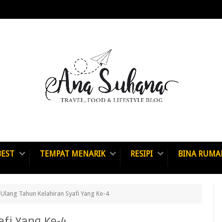
BEST
TEMPAT MENARIK
RESIPI
BINA RUMA
 Ulang Tahun Kelahiran Syafi Yang Ke-4
afi Yang Ke-4