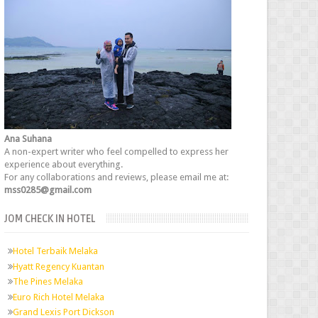
Ana Suhana
A non-expert writer who feel compelled to express her
experience about everything.
For any collaborations and reviews, please email me at:
mss0285@gmail.com
JOM CHECK IN HOTEL
Hotel Terbaik Melaka
Hyatt Regency Kuantan
The Pines Melaka
Euro Rich Hotel Melaka
Grand Lexis Port Dickson