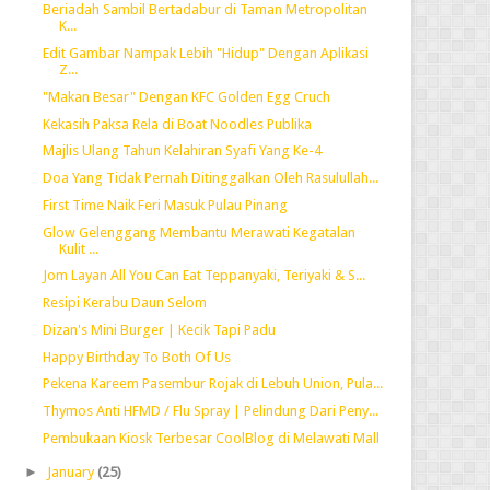
Beriadah Sambil Bertadabur di Taman Metropolitan
K...
Edit Gambar Nampak Lebih "Hidup" Dengan Aplikasi
Z...
"Makan Besar" Dengan KFC Golden Egg Cruch
Kekasih Paksa Rela di Boat Noodles Publika
Majlis Ulang Tahun Kelahiran Syafi Yang Ke-4
Doa Yang Tidak Pernah Ditinggalkan Oleh Rasulullah...
First Time Naik Feri Masuk Pulau Pinang
Glow Gelenggang Membantu Merawati Kegatalan
Kulit ...
Jom Layan All You Can Eat Teppanyaki, Teriyaki & S...
Resipi Kerabu Daun Selom
Dizan's Mini Burger | Kecik Tapi Padu
Happy Birthday To Both Of Us
Pekena Kareem Pasembur Rojak di Lebuh Union, Pula...
Thymos Anti HFMD / Flu Spray | Pelindung Dari Peny...
Pembukaan Kiosk Terbesar CoolBlog di Melawati Mall
►
January
(25)