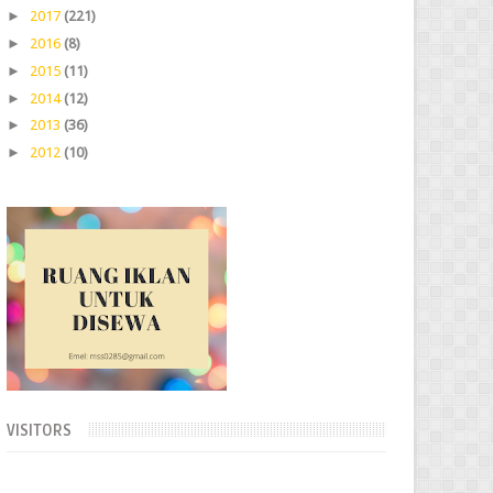
►
2017
(221)
►
2016
(8)
►
2015
(11)
►
2014
(12)
►
2013
(36)
►
2012
(10)
VISITORS