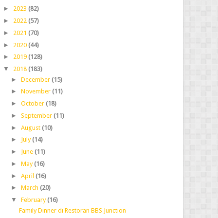
►
2023
(82)
►
2022
(57)
►
2021
(70)
►
2020
(44)
►
2019
(128)
▼
2018
(183)
►
December
(15)
►
November
(11)
►
October
(18)
►
September
(11)
►
August
(10)
►
July
(14)
►
June
(11)
►
May
(16)
►
April
(16)
►
March
(20)
▼
February
(16)
Family Dinner di Restoran BBS Junction