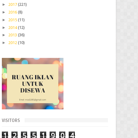
►
2017
(221)
►
2016
(8)
►
2015
(11)
►
2014
(12)
►
2013
(36)
►
2012
(10)
VISITORS
1
2
5
5
1
9
0
4