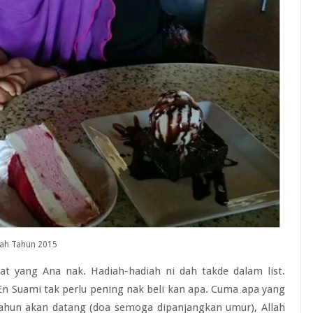
ah Tahun 2015
t yang Ana nak. Hadiah-hadiah ni dah takde dalam list.
 En Suami tak perlu pening nak beli kan apa. Cuma apa yang
ahun akan datang (doa semoga dipanjangkan umur), Allah