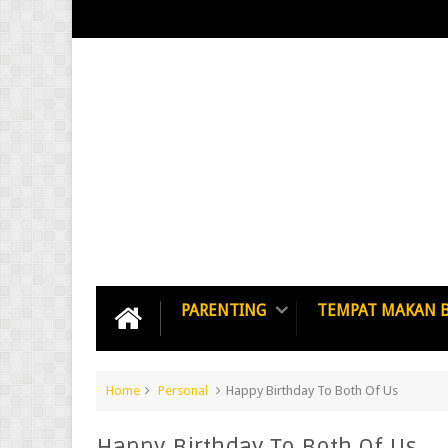
PARENTING
TEMPAT MAKAN 
Home
Personal
Happy Birthday To Both Of Us
Happy Birthday To Both Of Us