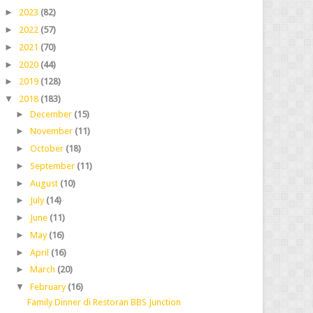
►
2023
(82)
►
2022
(57)
►
2021
(70)
►
2020
(44)
►
2019
(128)
▼
2018
(183)
►
December
(15)
►
November
(11)
►
October
(18)
►
September
(11)
►
August
(10)
►
July
(14)
►
June
(11)
►
May
(16)
►
April
(16)
►
March
(20)
▼
February
(16)
Family Dinner di Restoran BBS Junction