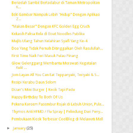
Beriadah Sambil Bertadabur di Taman Metropolitan
K...
Edit Gambar Nampak Lebih "Hidup" Dengan Aplikasi
Z...
"Makan Besar" Dengan KFC Golden Egg Cruch
Kekasih Paksa Rela di Boat Noodles Publika
Majlis Ulang Tahun Kelahiran Syafi Yang Ke-4
Doa Yang Tidak Pernah Ditinggalkan Oleh Rasulullah...
First Time Naik Feri Masuk Pulau Pinang
Glow Gelenggang Membantu Merawati Kegatalan
Kulit ...
Jom Layan All You Can Eat Teppanyaki, Teriyaki & S...
Resipi Kerabu Daun Selom
Dizan's Mini Burger | Kecik Tapi Padu
Happy Birthday To Both Of Us
Pekena Kareem Pasembur Rojak di Lebuh Union, Pula...
Thymos Anti HFMD / Flu Spray | Pelindung Dari Peny...
Pembukaan Kiosk Terbesar CoolBlog di Melawati Mall
►
January
(25)