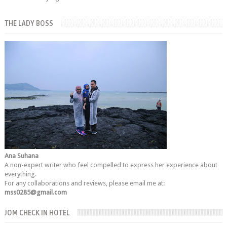
THE LADY BOSS
Ana Suhana
A non-expert writer who feel compelled to express her experience about
everything.
For any collaborations and reviews, please email me at:
mss0285@gmail.com
JOM CHECK IN HOTEL