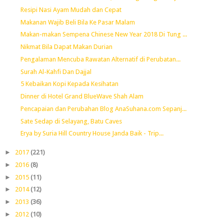
Resipi Nasi Ayam Mudah dan Cepat
Makanan Wajib Beli Bila Ke Pasar Malam
Makan-makan Sempena Chinese New Year 2018 Di Tung ...
Nikmat Bila Dapat Makan Durian
Pengalaman Mencuba Rawatan Alternatif di Perubatan...
Surah Al-Kahfi Dan Dajjal
5 Kebaikan Kopi Kepada Kesihatan
Dinner di Hotel Grand BlueWave Shah Alam
Pencapaian dan Perubahan Blog AnaSuhana.com Sepanj...
Sate Sedap di Selayang, Batu Caves
Erya by Suria Hill Country House Janda Baik - Trip...
►
2017
(221)
►
2016
(8)
►
2015
(11)
►
2014
(12)
►
2013
(36)
►
2012
(10)