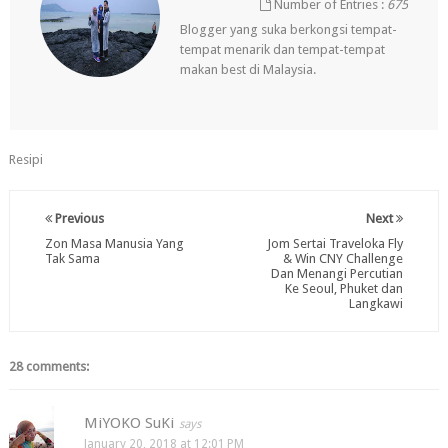
Number of Entries :
675
Blogger yang suka berkongsi tempat-
tempat menarik dan tempat-tempat
makan best di Malaysia.
Resipi
Previous
Next
Zon Masa Manusia Yang
Jom Sertai Traveloka Fly
Tak Sama
& Win CNY Challenge
Dan Menangi Percutian
Ke Seoul, Phuket dan
Langkawi
28 comments:
MiYOKO SuKi
January 20, 2018 at 12:01 PM