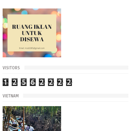
VISITORS
1
2
5
6
2
2
2
2
VIETNAM