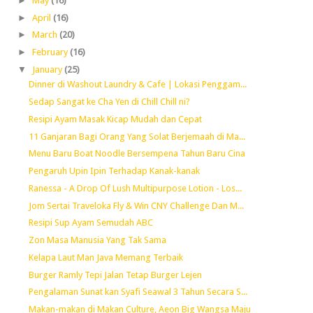
►
May
(16)
►
April
(16)
►
March
(20)
►
February
(16)
▼
January
(25)
Dinner di Washout Laundry & Cafe | Lokasi Penggam...
Sedap Sangat ke Cha Yen di Chill Chill ni?
Resipi Ayam Masak Kicap Mudah dan Cepat
11 Ganjaran Bagi Orang Yang Solat Berjemaah di Ma...
Menu Baru Boat Noodle Bersempena Tahun Baru Cina
Pengaruh Upin Ipin Terhadap Kanak-kanak
Ranessa - A Drop Of Lush Multipurpose Lotion - Los...
Jom Sertai Traveloka Fly & Win CNY Challenge Dan M...
Resipi Sup Ayam Semudah ABC
Zon Masa Manusia Yang Tak Sama
Kelapa Laut Man Java Memang Terbaik
Burger Ramly Tepi Jalan Tetap Burger Lejen
Pengalaman Sunat kan Syafi Seawal 3 Tahun Secara S...
Makan-makan di Makan Culture, Aeon Big Wangsa Maju