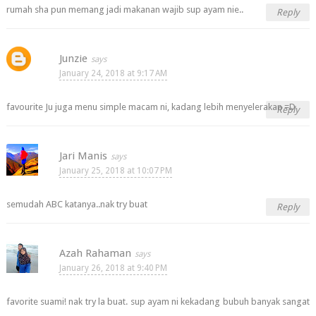
rumah sha pun memang jadi makanan wajib sup ayam nie..
Reply
Junzie
January 24, 2018 at 9:17 AM
favourite Ju juga menu simple macam ni, kadang lebih menyelerakan =D
Reply
Jari Manis
January 25, 2018 at 10:07 PM
semudah ABC katanya..nak try buat
Reply
Azah Rahaman
January 26, 2018 at 9:40 PM
favorite suami! nak try la buat. sup ayam ni kekadang bubuh banyak sangat