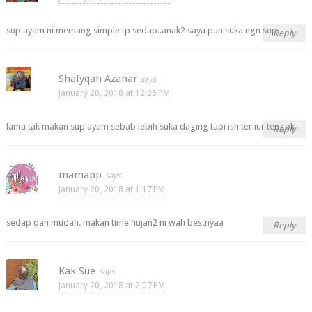
sup ayam ni memang simple tp sedap..anak2 saya pun suka ngn sup.
Reply
Shafyqah Azahar
January 20, 2018 at 12:25 PM
lama tak makan sup ayam sebab lebih suka daging tapi ish terliur tengok
Reply
mamapp
January 20, 2018 at 1:17 PM
sedap dan mudah. makan time hujan2 ni wah bestnyaa
Reply
Kak Sue
January 20, 2018 at 2:07 PM