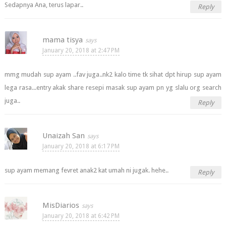
Sedapnya Ana, terus lapar..
Reply
mama tisya
January 20, 2018 at 2:47 PM
mmg mudah sup ayam ..fav juga..nk2 kalo time tk sihat dpt hirup sup ayam
lega rasa...entry akak share resepi masak sup ayam pn yg slalu org search
juga..
Reply
Unaizah San
January 20, 2018 at 6:17 PM
sup ayam memang fevret anak2 kat umah ni jugak. hehe..
Reply
MisDiarios
January 20, 2018 at 6:42 PM