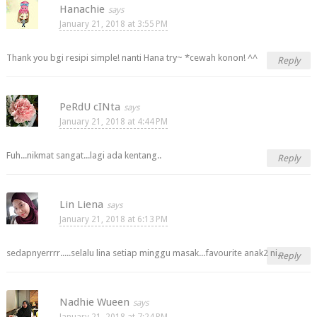
Hanachie
January 21, 2018 at 3:55 PM
Thank you bgi resipi simple! nanti Hana try~ *cewah konon! ^^
Reply
PeRdU cINta
January 21, 2018 at 4:44 PM
Fuh...nikmat sangat...lagi ada kentang..
Reply
Lin Liena
January 21, 2018 at 6:13 PM
sedapnyerrrr.....selalu lina setiap minggu masak...favourite anak2 ni...
Reply
Nadhie Wueen
January 21, 2018 at 7:24 PM