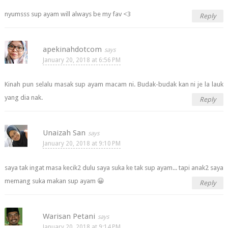
nyumsss sup ayam will always be my fav <3
Reply
apekinahdotcom
January 20, 2018 at 6:56 PM
Kinah pun selalu masak sup ayam macam ni. Budak-budak kan ni je la lauk
yang dia nak.
Reply
Unaizah San
January 20, 2018 at 9:10 PM
saya tak ingat masa kecik2 dulu saya suka ke tak sup ayam... tapi anak2 saya
memang suka makan sup ayam 😀
Reply
Warisan Petani
January 20, 2018 at 9:14 PM