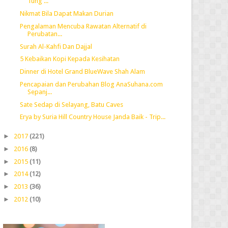
Tung ...
Nikmat Bila Dapat Makan Durian
Pengalaman Mencuba Rawatan Alternatif di
Perubatan...
Surah Al-Kahfi Dan Dajjal
5 Kebaikan Kopi Kepada Kesihatan
Dinner di Hotel Grand BlueWave Shah Alam
Pencapaian dan Perubahan Blog AnaSuhana.com
Sepanj...
Sate Sedap di Selayang, Batu Caves
Erya by Suria Hill Country House Janda Baik - Trip...
►
2017
(221)
►
2016
(8)
►
2015
(11)
►
2014
(12)
►
2013
(36)
►
2012
(10)