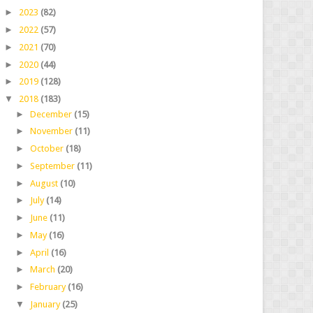
►
2023
(82)
►
2022
(57)
►
2021
(70)
►
2020
(44)
►
2019
(128)
▼
2018
(183)
►
December
(15)
►
November
(11)
►
October
(18)
►
September
(11)
►
August
(10)
►
July
(14)
►
June
(11)
►
May
(16)
►
April
(16)
►
March
(20)
►
February
(16)
▼
January
(25)