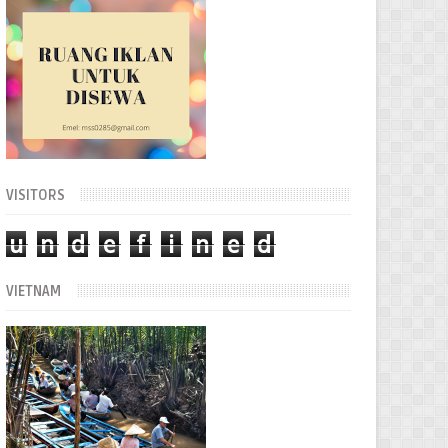
VISITORS
u
n
d
e
f
i
n
e
d
VIETNAM