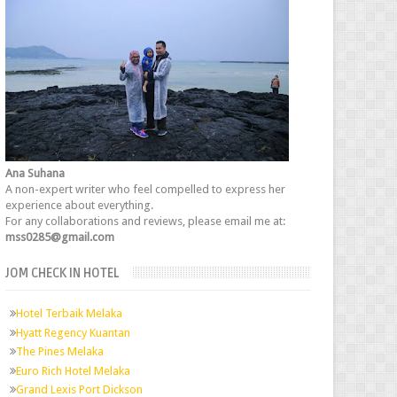
Ana Suhana
A non-expert writer who feel compelled to express her
experience about everything.
For any collaborations and reviews, please email me at:
mss0285@gmail.com
JOM CHECK IN HOTEL
Hotel Terbaik Melaka
Hyatt Regency Kuantan
The Pines Melaka
Euro Rich Hotel Melaka
Grand Lexis Port Dickson