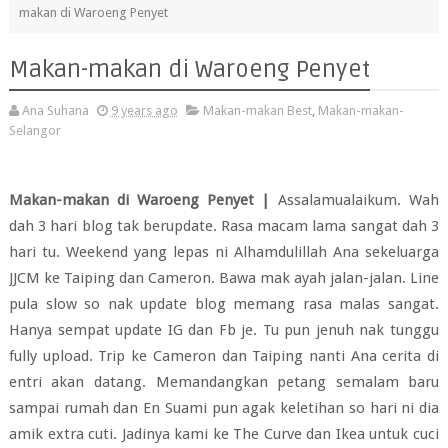
makan di Waroeng Penyet
Makan-makan di Waroeng Penyet
Ana Suhana
9 years ago
Makan-makan Best
,
Makan-makan-
Selangor
Makan-makan di Waroeng Penyet |
Assalamualaikum. Wah
dah 3 hari blog tak berupdate. Rasa macam lama sangat dah 3
hari tu. Weekend yang lepas ni Alhamdulillah Ana sekeluarga
JJCM ke Taiping dan Cameron. Bawa mak ayah jalan-jalan. Line
pula slow so nak update blog memang rasa malas sangat.
Hanya sempat update IG dan Fb je. Tu pun jenuh nak tunggu
fully upload. Trip ke Cameron dan Taiping nanti Ana cerita di
entri akan datang. Memandangkan petang semalam baru
sampai rumah dan En Suami pun agak keletihan so hari ni dia
amik extra cuti. Jadinya kami ke The Curve dan Ikea untuk cuci