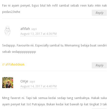
Fav ni ayam penyet. bgus btul leh refil sambal sebab reen kalo mkn nak
pedas2.hehe
Reply
afifah
August 13, 2017 at 4:36 PM
Sedappp. Favourite nii. Especially sambal tu. Memamng belaja buat sendiri
sebab sedappppppppp
// afifahaddnan
Reply
OKje
August 14, 2017 at 4:40 PM
Mmg faveret ni. Tapi tak semua kedai sedap tang sambalnya. Hakak suka
ayam penyet kat IoI Putrajaya. Bukan kedai kat bawah tp kat tingkat 3 tak