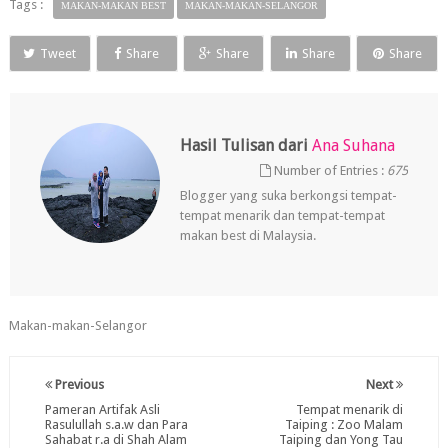
Tags :
MAKAN-MAKAN BEST
MAKAN-MAKAN-SELANGOR
Tweet
Share
Share
Share
Share
Hasil Tulisan dari
Ana Suhana
Number of Entries :
675
Blogger yang suka berkongsi tempat-
tempat menarik dan tempat-tempat
makan best di Malaysia.
Makan-makan-Selangor
Previous
Next
Pameran Artifak Asli
Tempat menarik di
Rasulullah s.a.w dan Para
Taiping : Zoo Malam
Sahabat r.a di Shah Alam
Taiping dan Yong Tau