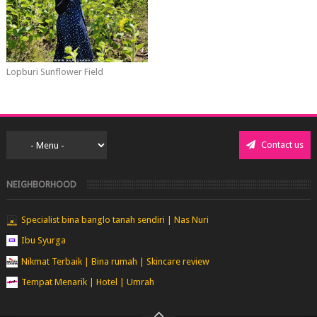
Lopburi Sunflower Field
Contact us
NEIGHBORHOOD
Specialist bina banglo tanah sendiri | Nas Nuri
Ibu Syurga
Nikmat Terbaik | Bina rumah | Skincare review
Tempat Menarik | Hotel | Umrah