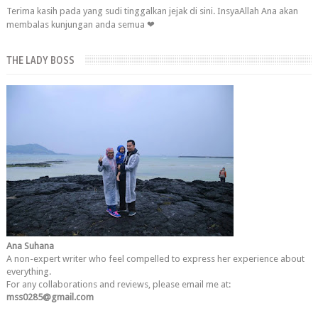
Terima kasih pada yang sudi tinggalkan jejak di sini. InsyaAllah Ana akan
membalas kunjungan anda semua ❤
THE LADY BOSS
Ana Suhana
A non-expert writer who feel compelled to express her experience about
everything.
For any collaborations and reviews, please email me at:
mss0285@gmail.com