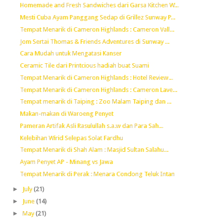
Homemade and Fresh Sandwiches dari Garsa Kitchen W...
Mesti Cuba Ayam Panggang Sedap di Grillez Sunway P...
Tempat Menarik di Cameron Highlands : Cameron Vall...
Jom Sertai Thomas & Friends Adventures di Sunway ...
Cara Mudah untuk Mengatasi Kanser
Ceramic Tile dari Printcious hadiah buat Suami
Tempat Menarik di Cameron Highlands : Hotel Review...
Tempat Menarik di Cameron Highlands : Cameron Lave...
Tempat menarik di Taiping : Zoo Malam Taiping dan ...
Makan-makan di Waroeng Penyet
Pameran Artifak Asli Rasulullah s.a.w dan Para Sah...
Kelebihan Wirid Selepas Solat Fardhu
Tempat Menarik di Shah Alam : Masjid Sultan Salahu...
Ayam Penyet AP - Minang vs Jawa
Tempat Menarik di Perak : Menara Condong Teluk Intan
►
July
(21)
►
June
(14)
►
May
(21)