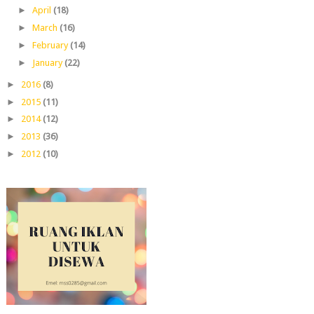
►
April
(18)
►
March
(16)
►
February
(14)
►
January
(22)
►
2016
(8)
►
2015
(11)
►
2014
(12)
►
2013
(36)
►
2012
(10)