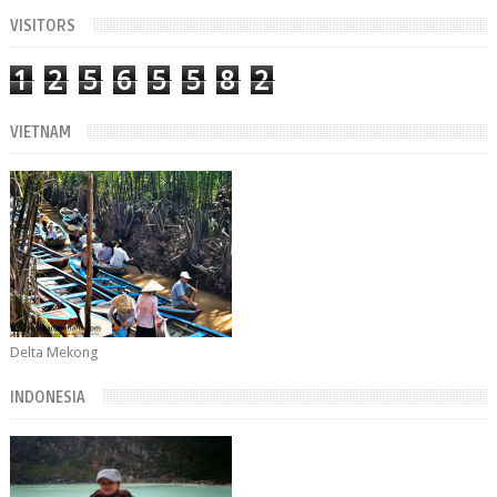
VISITORS
1
2
5
6
5
5
8
2
VIETNAM
Delta Mekong
INDONESIA