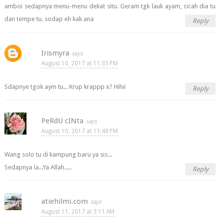
amboi sedapnya menu-menu dekat situ. Geram tgk lauk ayam, cicah dia tu
dan tempe tu. sodap eh kak ana
Reply
Irismyra
August 10, 2017 at 11:35 PM
Sdapnye tgok aym tu... Krup krappp x? Hihii
Reply
PeRdU cINta
August 10, 2017 at 11:48 PM
Wang solo tu di kampung baru ya sis...
Sedapnya la...Ya Allah.....
Reply
atiehilmi.com
August 11, 2017 at 3:11 AM