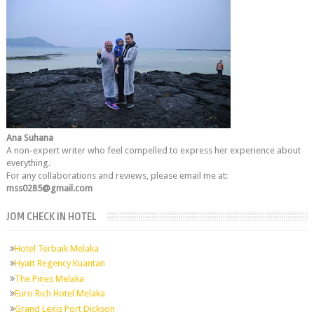
Ana Suhana
A non-expert writer who feel compelled to express her experience about
everything.
For any collaborations and reviews, please email me at:
mss0285@gmail.com
JOM CHECK IN HOTEL
Hotel Terbaik Melaka
Hyatt Regency Kuantan
The Pines Melaka
Euro Rich Hotel Melaka
Grand Lexis Port Dickson