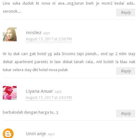
Lina suka duduk kt nova ni ana...sng,turun bwh je mcm2 kedai ada..
seronok....
Reply
mrsliez
August 15, 2017 at 2:56 PM
Hr tu duk cari gak hotel yg ada 3rooms tapi penuh... end up 2 mlm stay
dekat apartment parents in law dekat tanah rata.. nnt boleh la klau nak
tukar selera stay dkt hotel nova pulak
Reply
Liyana Anuar
August 15, 2017 at 3:03 PM
berbaloilah dengan harga tu.. :)
Reply
Unni anje