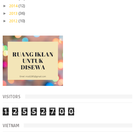
►
2014
(12)
►
2013
(36)
►
2012
(10)
VISITORS
1
2
5
5
2
7
0
0
VIETNAM