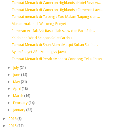
Tempat Menarik di Cameron Highlands : Hotel Review...
Tempat Menarik di Cameron Highlands : Cameron Lave...
Tempat menarik di Taiping : Zoo Malam Taiping dan ...
Makan-makan di Waroeng Penyet
Pameran Artifak Asli Rasulullah s.a.w dan Para Sah...
Kelebihan Wirid Selepas Solat Fardhu
Tempat Menarik di Shah Alam : Masjid Sultan Salahu...
Ayam Penyet AP - Minang vs Jawa
Tempat Menarik di Perak : Menara Condong Teluk Intan
►
July
(21)
►
June
(14)
►
May
(21)
►
April
(18)
►
March
(16)
►
February
(14)
►
January
(22)
►
2016
(8)
►
2015
(11)