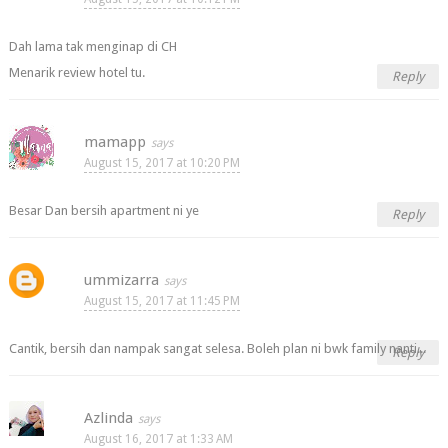
Dah lama tak menginap di CH
Menarik review hotel tu.
Reply
mamapp
August 15, 2017 at 10:20 PM
Besar Dan bersih apartment ni ye
Reply
ummizarra
August 15, 2017 at 11:45 PM
Cantik, bersih dan nampak sangat selesa. Boleh plan ni bwk family nanti...
Reply
Azlinda
August 16, 2017 at 1:33 AM