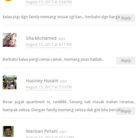
August 15, 2017 at 3:58 PM
kalau pigi dgn family memang sesuai sgt kan... berbaloi dgn harga
Reply
Sha Mohamed
August 15, 2017 at 4:11 PM
Berbaloi kalau pergi ramai-ramai.. memang puas hatilah..
Reply
Husniey Husain
August 15, 2017 at 7:33 PM
Besar jugak apartment ni, cantikkk. Senang nak masak makan reramai..
Nampak selesa. Dengan family memang selesa duk gini bila bercuti
Reply
Warisan Petani
August 15, 2017 at 10:12 PM