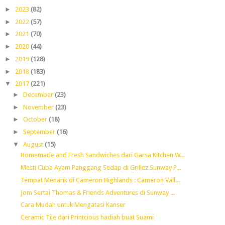
►
2023
(82)
►
2022
(57)
►
2021
(70)
►
2020
(44)
►
2019
(128)
►
2018
(183)
▼
2017
(221)
►
December
(23)
►
November
(23)
►
October
(18)
►
September
(16)
▼
August
(15)
Homemade and Fresh Sandwiches dari Garsa Kitchen W...
Mesti Cuba Ayam Panggang Sedap di Grillez Sunway P...
Tempat Menarik di Cameron Highlands : Cameron Vall...
Jom Sertai Thomas & Friends Adventures di Sunway ...
Cara Mudah untuk Mengatasi Kanser
Ceramic Tile dari Printcious hadiah buat Suami