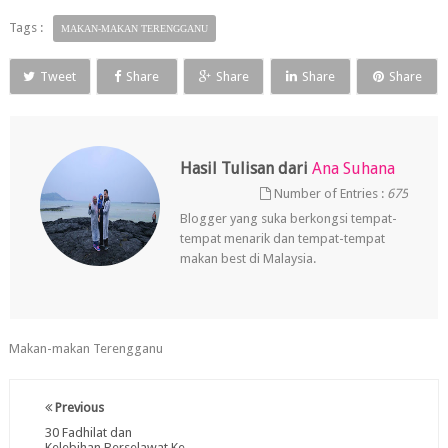
Tags :
MAKAN-MAKAN TERENGGANU
Tweet
Share
Share
Share
Share
Hasil Tulisan dari
Ana Suhana
Number of Entries :
675
Blogger yang suka berkongsi tempat-
tempat menarik dan tempat-tempat
makan best di Malaysia.
Makan-makan Terengganu
Previous
30 Fadhilat dan
Kelebihan Berselawat Ke