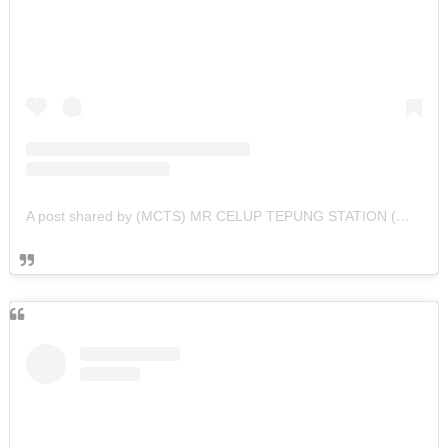
A post shared by (MCTS) MR CELUP TEPUNG STATION (@mcts_seafood)