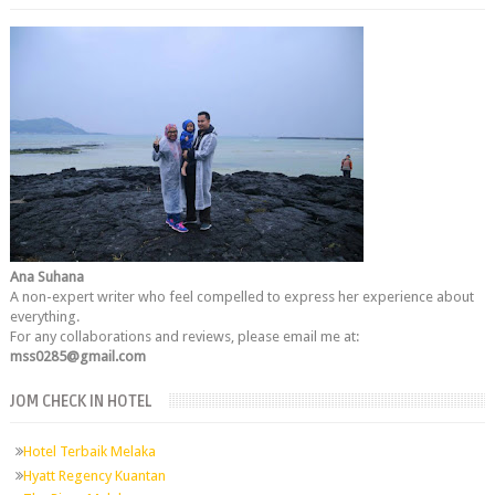
Ana Suhana
A non-expert writer who feel compelled to express her experience about
everything.
For any collaborations and reviews, please email me at:
mss0285@gmail.com
JOM CHECK IN HOTEL
Hotel Terbaik Melaka
Hyatt Regency Kuantan