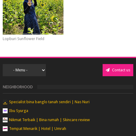
Lopburi Sunflower Field
Contact us
NEIGHBORHOOD
Specialist bina banglo tanah sendiri | Nas Nuri
Ibu Syurga
Nikmat Terbaik | Bina rumah | Skincare review
Tempat Menarik | Hotel | Umrah