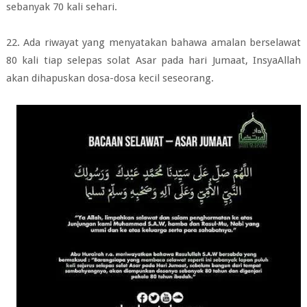
sebanyak 70 kali sehari.
22. Ada riwayat yang menyatakan bahawa amalan berselawat
80 kali tiap selepas
solat Asar pada hari Jumaat, InsyaAllah
akan dihapuskan dosa-dosa kecil seseorang.