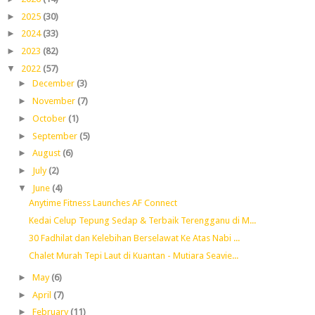
►
2025
(30)
►
2024
(33)
►
2023
(82)
▼
2022
(57)
►
December
(3)
►
November
(7)
►
October
(1)
►
September
(5)
►
August
(6)
►
July
(2)
▼
June
(4)
Anytime Fitness Launches AF Connect
Kedai Celup Tepung Sedap & Terbaik Terengganu di M...
30 Fadhilat dan Kelebihan Berselawat Ke Atas Nabi ...
Chalet Murah Tepi Laut di Kuantan - Mutiara Seavie...
►
May
(6)
►
April
(7)
►
February
(11)