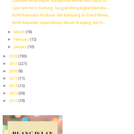
IzMobile Kedai Repair Handphone Murah dan Cepat di...
Upin Ipin Keris Siamang Tunggal Mengangkat Martaba...
Bufet Ramadan Ala Bazar dan Kampung di Grand Bluew...
Bufet Ramadan Sajian Melayu Murah di Kajang dari D...
►
March
(16)
►
February
(12)
►
January
(10)
►
2018
(183)
►
2017
(221)
►
2016
(8)
►
2015
(11)
►
2014
(12)
►
2013
(36)
►
2012
(10)