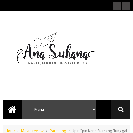
Home
Movie review
Parenting
Upin Ipin Keris Siamang Tunggal