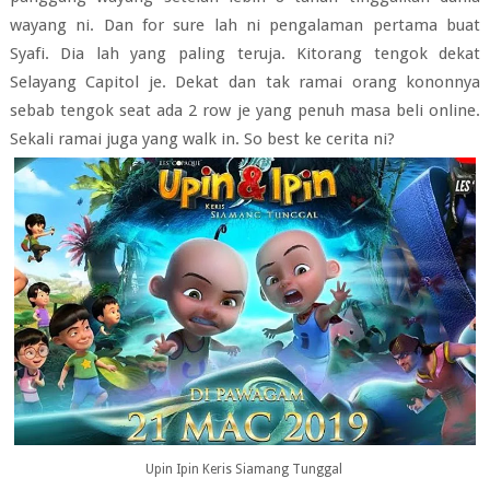
wayang ni. Dan for sure lah ni pengalaman pertama buat
Syafi. Dia lah yang paling teruja. Kitorang tengok dekat
Selayang Capitol je. Dekat dan tak ramai orang kononnya
sebab tengok seat ada 2 row je yang penuh masa beli online.
Sekali ramai juga yang walk in. So best ke cerita ni?
Upin Ipin Keris Siamang Tunggal