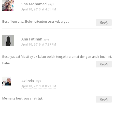
Sha Mohamed
April 10, 2019 at 4:01 PM
Best filem dia,.. Boleh ditonton seisi keluarga..
Reply
Ana Fatihah
April 10, 2019 at 7:37 PM
Bestnyaaaa! Mesti syiok kalau boleh tengok reramai dengan anak buah ni.
Hehe
Reply
Azlinda
April 10, 2019 at 8:29 PM
Memang best, puas hati tgk
Reply