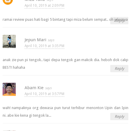
April 10, 2019 at 2:09 PM
ramai review puas hati bagi 5 bintang tapi miza belum sempat.. oh jelesnya
Reply
Jepun Mari
April 10, 2019 at 3:35 PM
anak zie pun pi tengok.. tapi depa tengok gan makcik dia. heboh dok cakp
BEST! hahaha
Reply
Abam Kie
April 10, 2019 at 3:57 PM
wah! nampaknya org dewasa pun turut terhibur menonton Upin dan Ipin
ni. abe kie kena gi tengok la...
Reply