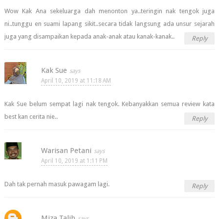
Wow Kak Ana sekeluarga dah menonton ya..teringin nak tengok juga
ni..tunggu en suami lapang sikit..secara tidak langsung ada unsur sejarah
juga yang disampaikan kepada anak-anak atau kanak-kanak..
Reply
Kak Sue
April 10, 2019 at 11:18 AM
Kak Sue belum sempat lagi nak tengok. Kebanyakkan semua review kata
best kan cerita nie..
Reply
Warisan Petani
April 10, 2019 at 1:11 PM
Dah tak pernah masuk pawagam lagi.
Reply
Miza Talib