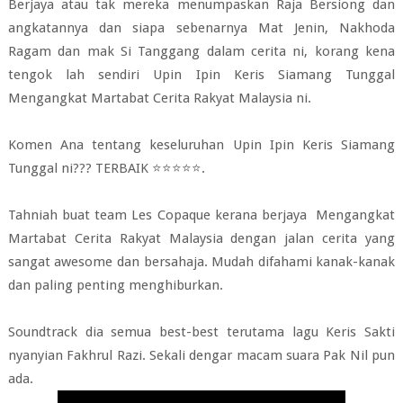
Berjaya atau tak mereka menumpaskan Raja Bersiong dan
angkatannya dan siapa sebenarnya Mat Jenin, Nakhoda
Ragam dan mak Si Tanggang dalam cerita ni, korang kena
tengok lah sendiri Upin Ipin Keris Siamang Tunggal
Mengangkat Martabat Cerita Rakyat Malaysia ni.
Komen Ana tentang keseluruhan Upin Ipin Keris Siamang
Tunggal ni??? TERBAIK ⭐⭐⭐⭐⭐.
Tahniah buat team Les Copaque kerana berjaya Mengangkat
Martabat Cerita Rakyat Malaysia dengan jalan cerita yang
sangat awesome dan bersahaja. Mudah difahami kanak-kanak
dan paling penting menghiburkan.
Soundtrack dia semua best-best terutama lagu Keris Sakti
nyanyian Fakhrul Razi. Sekali dengar macam suara Pak Nil pun
ada.