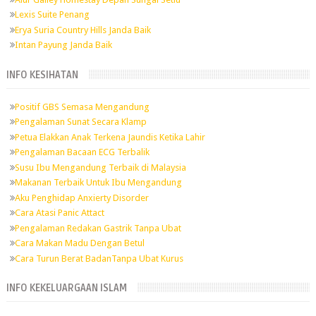
Lexis Suite Penang
Erya Suria Country Hills Janda Baik
Intan Payung Janda Baik
INFO KESIHATAN
Positif GBS Semasa Mengandung
Pengalaman Sunat Secara Klamp
Petua Elakkan Anak Terkena Jaundis Ketika Lahir
Pengalaman Bacaan ECG Terbalik
Susu Ibu Mengandung Terbaik di Malaysia
Makanan Terbaik Untuk Ibu Mengandung
Aku Penghidap Anxierty Disorder
Cara Atasi Panic Attact
Pengalaman Redakan Gastrik Tanpa Ubat
Cara Makan Madu Dengan Betul
Cara Turun Berat BadanTanpa Ubat Kurus
INFO KEKELUARGAAN ISLAM