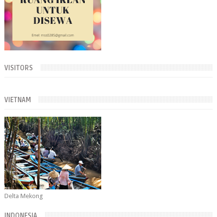
VISITORS
VIETNAM
Delta Mekong
INDONESIA