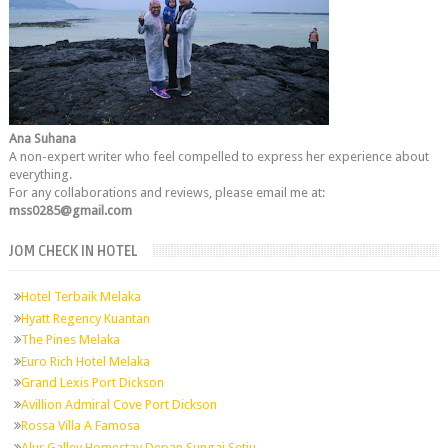
Ana Suhana
A non-expert writer who feel compelled to express her experience about
everything.
For any collaborations and reviews, please email me at:
mss0285@gmail.com
JOM CHECK IN HOTEL
Hotel Terbaik Melaka
Hyatt Regency Kuantan
The Pines Melaka
Euro Rich Hotel Melaka
Grand Lexis Port Dickson
Avillion Admiral Cove Port Dickson
Rossa Villa A Famosa
Alur Galley Homestay Depan Sungai Setiu