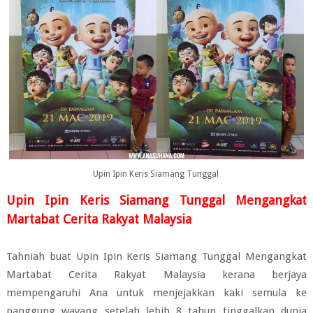
Upin Ipin Keris Siamang Tunggal
Upin Ipin Keris Siamang Tunggal Mengangkat
Martabat Cerita Rakyat Malaysia
Tahniah buat Upin Ipin Keris Siamang Tunggal Mengangkat
Martabat Cerita Rakyat Malaysia kerana berjaya
mempengaruhi Ana untuk menjejakkan kaki semula ke
panggung wayang setelah lebih 8 tahun tinggalkan dunia