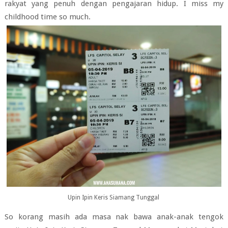
rakyat yang penuh dengan pengajaran hidup. I miss my
childhood time so much.
Upin Ipin Keris Siamang Tunggal
So korang masih ada masa nak bawa anak-anak tengok