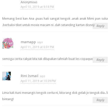
Anonymous
April 10, 2019 at 9:18 PM
Memang best kan Ana .puas hati sangat tengok .anak anak Mimi pun suka
.berbaloi tiket untuk movie macam ni .dah setanding kartun disney
Reply
mamapp
April 11, 2019 at 6:01 PM
semoga cerita rakyat kita tak dilupakan tahniah buat les copaque
Reply
Rini Ismail
April 11, 2019 at 10:39 PM
Lima kali Auni menangis tengok cerita ni, kitorang dok gelak je tengok dia..5
bintang!
Reply