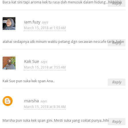
Baca kat sini tapi aroma kek tu rasa dah menusuk dalam hidung...hikhikhik
Reply
iam.fuzy
March 15, 2018 at 1:03 AM
alahai sedapnya utk minum waktu petang dgn secawan nescafe tarik..hehe
Reply
Kak Sue
March 15, 2018 at 7:55 AM
Kak Sue pun suka kek span Ana..
Reply
marsha
March 15, 2018 at 8:36 AM
Marsha pun suka kek span gini. Mesti suka yang coklat punya..hihi
Reply