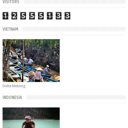
VISITORS
1
2
5
5
5
1
3
3
VIETNAM
Delta Mekong
INDONESIA