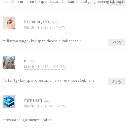
sedap kek ni, haritu kak ipar shu ada belikan, sedap! yang penting tak muak
Reply
Farhana Jafri
March 14, 2018 at 5:17 PM
terliurnya tengok kek span cheese ni kak anaaa!!!
Reply
el
March 14, 2018 at 8:31 PM
Terliur tgk kek span oree tu..lama x mkn cheese kek haha..
Reply
mrhanafi
March 14, 2018 at 9:38 PM
ternyata sangat menyelerakan...