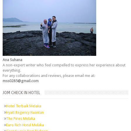
Ana Suhana
A non-expert writer who feel compelled to express her experience about
everything.
For any collaborations and reviews, please email me at:
mss0285@gmail.com
JOM CHECK IN HOTEL
Hotel Terbaik Melaka
Hyatt Regency Kuantan
The Pines Melaka
Euro Rich Hotel Melaka