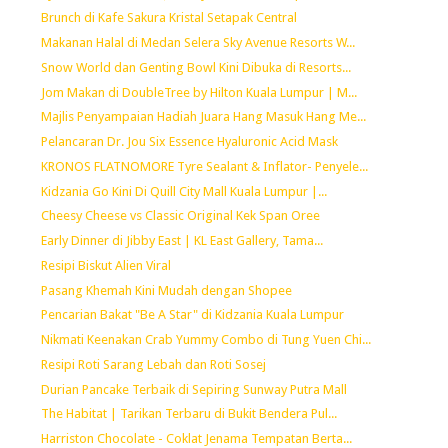
Brunch di Kafe Sakura Kristal Setapak Central
Makanan Halal di Medan Selera Sky Avenue Resorts W...
Snow World dan Genting Bowl Kini Dibuka di Resorts...
Jom Makan di DoubleTree by Hilton Kuala Lumpur | M...
Majlis Penyampaian Hadiah Juara Hang Masuk Hang Me...
Pelancaran Dr. Jou Six Essence Hyaluronic Acid Mask
KRONOS FLATNOMORE Tyre Sealant & Inflator- Penyele...
Kidzania Go Kini Di Quill City Mall Kuala Lumpur |...
Cheesy Cheese vs Classic Original Kek Span Oree
Early Dinner di Jibby East | KL East Gallery, Tama...
Resipi Biskut Alien Viral
Pasang Khemah Kini Mudah dengan Shopee
Pencarian Bakat "Be A Star" di Kidzania Kuala Lumpur
Nikmati Keenakan Crab Yummy Combo di Tung Yuen Chi...
Resipi Roti Sarang Lebah dan Roti Sosej
Durian Pancake Terbaik di Sepiring Sunway Putra Mall
The Habitat | Tarikan Terbaru di Bukit Bendera Pul...
Harriston Chocolate - Coklat Jenama Tempatan Berta...