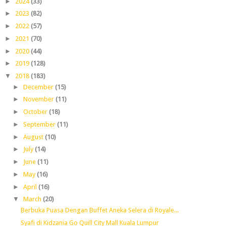
►
2024
(33)
►
2023
(82)
►
2022
(57)
►
2021
(70)
►
2020
(44)
►
2019
(128)
▼
2018
(183)
►
December
(15)
►
November
(11)
►
October
(18)
►
September
(11)
►
August
(10)
►
July
(14)
►
June
(11)
►
May
(16)
►
April
(16)
▼
March
(20)
Berbuka Puasa Dengan Buffet Aneka Selera di Royale...
Syafi di Kidzania Go Quill City Mall Kuala Lumpur