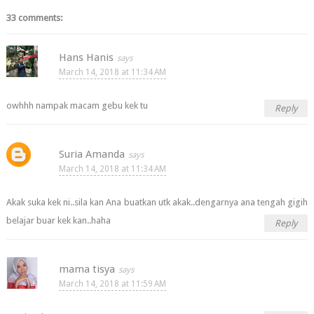
33 comments:
Hans Hanis
March 14, 2018 at 11:34 AM
owhhh nampak macam gebu kek tu
Reply
Suria Amanda
March 14, 2018 at 11:34 AM
Akak suka kek ni..sila kan Ana buatkan utk akak..dengarnya ana tengah gigih
belajar buar kek kan..haha
Reply
mama tisya
March 14, 2018 at 11:59 AM