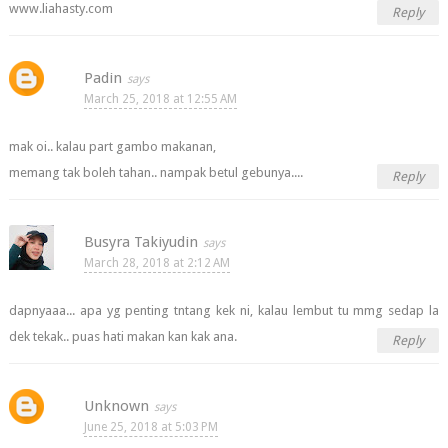
www.liahasty.com
Reply
Padin
March 25, 2018 at 12:55 AM
mak oi.. kalau part gambo makanan,
memang tak boleh tahan.. nampak betul gebunya....
Reply
Busyra Takiyudin
March 28, 2018 at 2:12 AM
dapnyaaa... apa yg penting tntang kek ni, kalau lembut tu mmg sedap la
dek tekak.. puas hati makan kan kak ana.
Reply
Unknown
June 25, 2018 at 5:03 PM