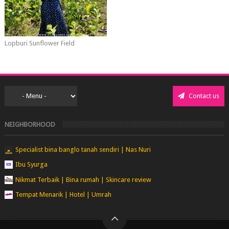
Lopburi Sunflower Field
Contact us
NEIGHBORHOOD
Specialist bina banglo tanah sendiri | Nas Nuri
Ibu Syurga
Nikmat Terbaik | Bina rumah | Skincare review
Tempat Menarik | Hotel | Umrah