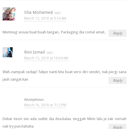
Sha Mohamed
March 15, 2018 at 9:16 AM
Memnag sesuai buat buah tangan.. Packaging dia comel amat..
Reply
Rini Ismail
March 15, 2018 at 10:04 AM
Wah..nampak sedap! Takpe nanti kita buat versi diri sendiri, nak pergi sana
jauh sangat kan
Reply
Anonymous
March 16, 2018 at 7:12 PM
Dekat Aeon sini ada outlet dia Ana.kalau singgah Mimi lalu je..tak oernah
nak try pun.hahaha
Reply