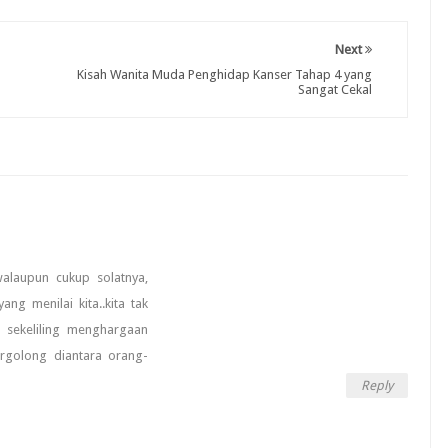
Next
Kisah Wanita Muda Penghidap Kanser Tahap 4 yang
Sangat Cekal
alaupun cukup solatnya,
ng menilai kita..kita tak
g sekeliling menghargaan
ergolong diantara orang-
Reply