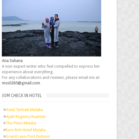
Ana Suhana
A non-expert writer who feel compelled to express her
experience about everything.
For any collaborations and reviews, please email me at:
mss0285@gmail.com
JOM CHECK IN HOTEL
Hotel Terbaik Melaka
Hyatt Regency Kuantan
The Pines Melaka
Euro Rich Hotel Melaka
Grand Lexis Port Dickson