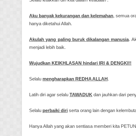
Aku banyak kekurangan dan kelemahan
, semua ora
hanya diketahui Allah.
Akulah yang paling buruk dikalangan manusia
. A
menjadi lebih baik.
Wujudkan KEIKHLASAN hindari IRI & DENGKI!!
Selalu
mengharapkan REDHA ALLAH
.
Latih diri agar selalu
TAWADUK
dan jauhkan dari pe
Selalu
perbaiki diri
serta orang lain dengan kelembut
Hanya Allah yang akan sentiasa memberi kita
PETUN