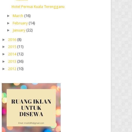
Hotel Permai Kuala Terengganu
►
March
(16)
►
February
(14)
►
January
(22)
►
2016
(8)
►
2015
(11)
►
2014
(12)
►
2013
(36)
►
2012
(10)