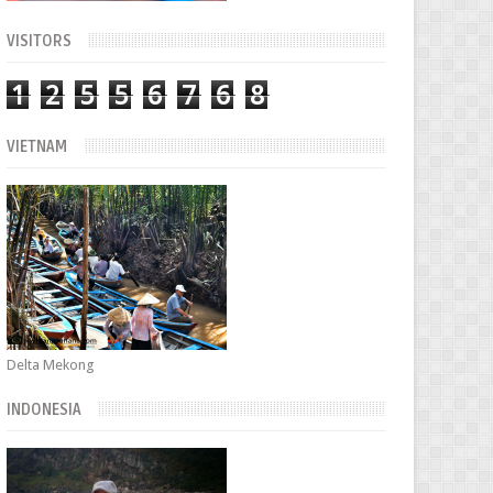
VISITORS
1
2
5
5
6
7
6
8
VIETNAM
Delta Mekong
INDONESIA