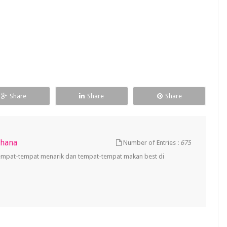
Share
Share
Share
uhana
Number of Entries :
675
empat-tempat menarik dan tempat-tempat makan best di