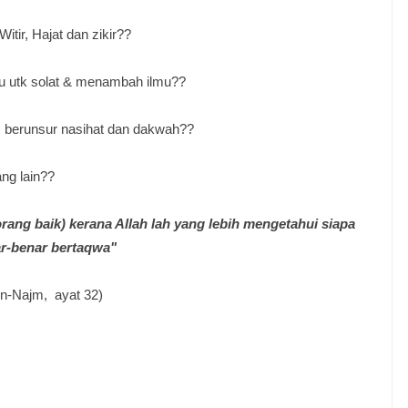
itir, Hajat dan zikir??
au utk solat & menambah ilmu??
us berunsur nasihat dan dakwah??
ng lain??
ang baik) kerana Allah la
h yang lebih mengetahui siapa
r-benar bertaqwa"
n-Najm, ayat 32)