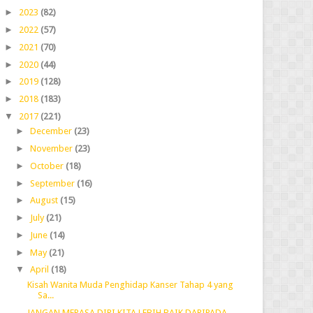
►
2023
(82)
►
2022
(57)
►
2021
(70)
►
2020
(44)
►
2019
(128)
►
2018
(183)
▼
2017
(221)
►
December
(23)
►
November
(23)
►
October
(18)
►
September
(16)
►
August
(15)
►
July
(21)
►
June
(14)
►
May
(21)
▼
April
(18)
Kisah Wanita Muda Penghidap Kanser Tahap 4 yang
Sa...
JANGAN MERASA DIRI KITA LEBIH BAIK DARIPADA