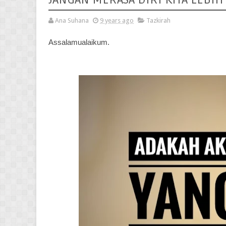
Ana Suhana
9 years ago
Tazkirah
Assalamualaikum.