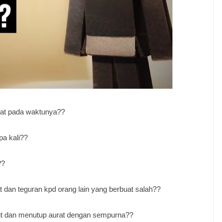
epat pada waktunya??
pa kali??
??
t dan teguran kpd orang lain yang berbuat salah??
gut dan menutup aurat dengan sempurna??