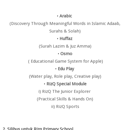
•
Arabic
(Discovery Through Meaningful Words in Islamic Adaab,
Surahs & Solah)
•
Huffaz
(Surah Lazim & Juz Amma)
•
Osmo
( Educational Game System for Apple)
•
Edu Play
(Water play, Role play, Creative play)
•
RizQ Special Module
i) RizQ The Junior Explorer
(Practical Skills & Hands On)
ii) RizQ Sports
2. Silibus untuk Rizq Primary School