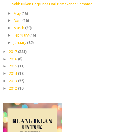
Sakit Bukan Berpunca Dari Pemakanan Semata?
►
May
(16)
►
April
(16)
►
March
(20)
►
February
(16)
►
January
(25)
►
2017
(221)
►
2016
(8)
►
2015
(11)
►
2014
(12)
►
2013
(36)
►
2012
(10)