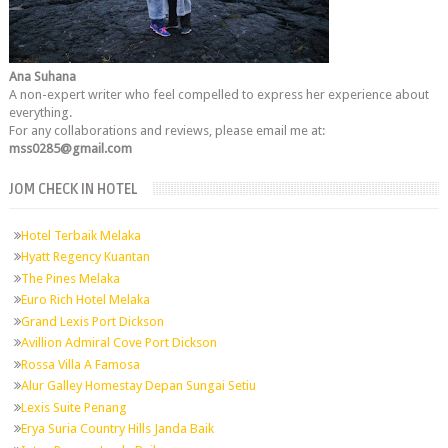
Ana Suhana
A non-expert writer who feel compelled to express her experience about
everything.
For any collaborations and reviews, please email me at:
mss0285@gmail.com
JOM CHECK IN HOTEL
Hotel Terbaik Melaka
Hyatt Regency Kuantan
The Pines Melaka
Euro Rich Hotel Melaka
Grand Lexis Port Dickson
Avillion Admiral Cove Port Dickson
Rossa Villa A Famosa
Alur Galley Homestay Depan Sungai Setiu
Lexis Suite Penang
Erya Suria Country Hills Janda Baik