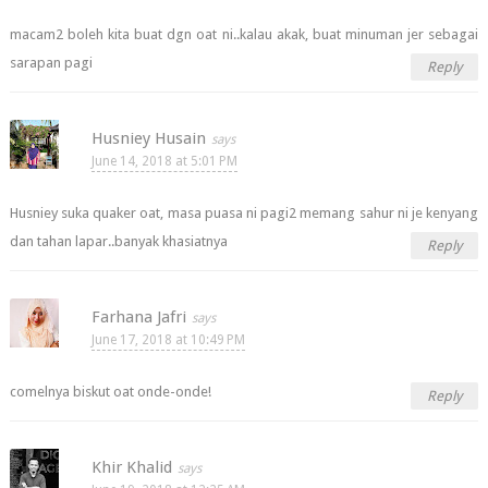
macam2 boleh kita buat dgn oat ni..kalau akak, buat minuman jer sebagai
sarapan pagi
Reply
Husniey Husain
June 14, 2018 at 5:01 PM
Husniey suka quaker oat, masa puasa ni pagi2 memang sahur ni je kenyang
dan tahan lapar..banyak khasiatnya
Reply
Farhana Jafri
June 17, 2018 at 10:49 PM
comelnya biskut oat onde-onde!
Reply
Khir Khalid