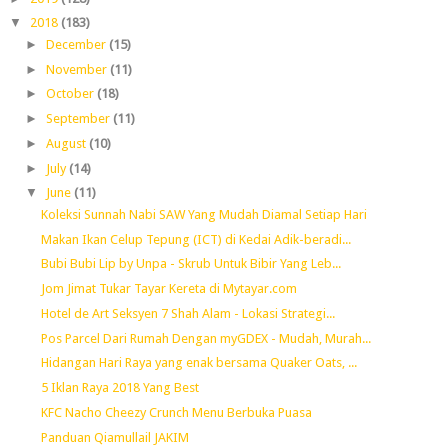
▼
2018
(183)
►
December
(15)
►
November
(11)
►
October
(18)
►
September
(11)
►
August
(10)
►
July
(14)
▼
June
(11)
Koleksi Sunnah Nabi SAW Yang Mudah Diamal Setiap Hari
Makan Ikan Celup Tepung (ICT) di Kedai Adik-beradi...
Bubi Bubi Lip by Unpa - Skrub Untuk Bibir Yang Leb...
Jom Jimat Tukar Tayar Kereta di Mytayar.com
Hotel de Art Seksyen 7 Shah Alam - Lokasi Strategi...
Pos Parcel Dari Rumah Dengan myGDEX - Mudah, Murah...
Hidangan Hari Raya yang enak bersama Quaker Oats, ...
5 Iklan Raya 2018 Yang Best
KFC Nacho Cheezy Crunch Menu Berbuka Puasa
Panduan Qiamullail JAKIM