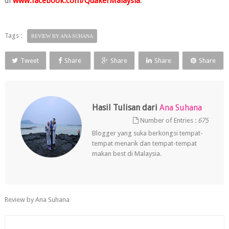
di
www.facebook.com/QuakerMalaysia
.
Tags :
REVIEW BY ANA SUHANA
Tweet
Share
Share
Share
Share
Hasil Tulisan dari
Ana Suhana
Number of Entries :
675
Blogger yang suka berkongsi tempat-
tempat menarik dan tempat-tempat
makan best di Malaysia.
Review by Ana Suhana