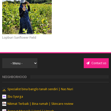
Lopburi Sunflower Field
Contact us
NEIGHBORHOOD
Specialist bina banglo tanah sendiri | Nas Nuri
Ibu Syurga
Nikmat Terbaik | Bina rumah | Skincare review