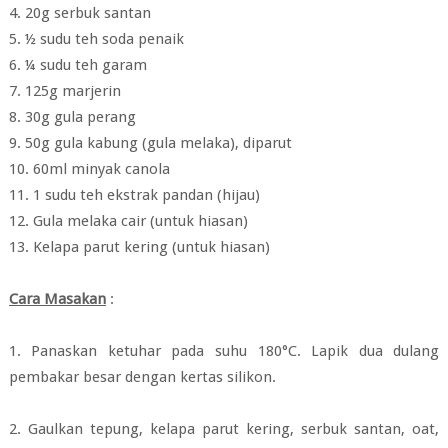
4. 20g serbuk santan
5. ½ sudu teh soda penaik
6. ¼ sudu teh garam
7. 125g marjerin
8. 30g gula perang
9. 50g gula kabung (gula melaka), diparut
10. 60ml minyak canola
11. 1 sudu teh ekstrak pandan (hijau)
12. Gula melaka cair (untuk hiasan)
13. Kelapa parut kering (untuk hiasan)
Cara Masakan
:
1. Panaskan ketuhar pada suhu 180°C. Lapik dua dulang
pembakar besar dengan kertas silikon.
2. Gaulkan tepung, kelapa parut kering, serbuk santan, oat,