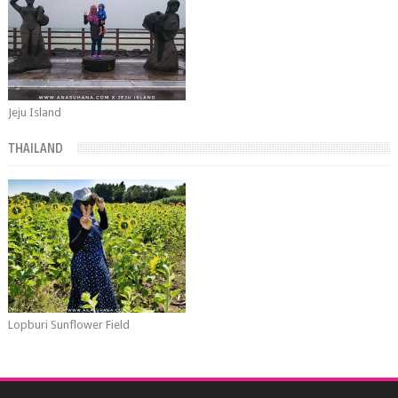
Jeju Island
THAILAND
Lopburi Sunflower Field