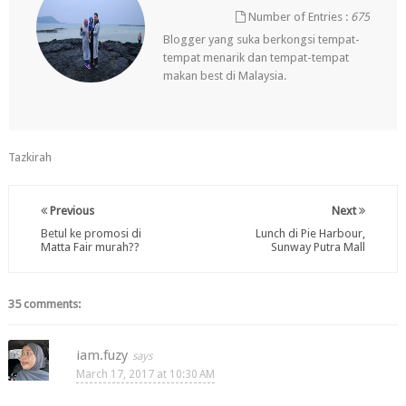
Number of Entries :
675
Blogger yang suka berkongsi tempat-
tempat menarik dan tempat-tempat
makan best di Malaysia.
Tazkirah
Previous
Next
Betul ke promosi di
Lunch di Pie Harbour,
Matta Fair murah??
Sunway Putra Mall
35 comments:
iam.fuzy
March 17, 2017 at 10:30 AM