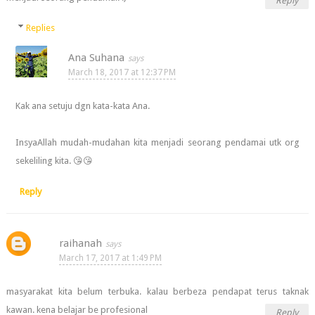
Reply
Replies
Ana Suhana
March 18, 2017 at 12:37 PM
Kak ana setuju dgn kata-kata Ana.
InsyaAllah mudah-mudahan kita menjadi seorang pendamai utk org
sekeliling kita. 😘😘
Reply
raihanah
March 17, 2017 at 1:49 PM
masyarakat kita belum terbuka. kalau berbeza pendapat terus taknak
kawan. kena belajar be profesional
Reply