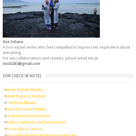
Ana Suhana
A non-expert writer who feel compelled to express her experience about
everything.
For any collaborations and reviews, please email me at:
mss0285@gmail.com
JOM CHECK IN HOTEL
Hotel Terbaik Melaka
Hyatt Regency Kuantan
The Pines Melaka
Euro Rich Hotel Melaka
Grand Lexis Port Dickson
Avillion Admiral Cove Port Dickson
Rossa Villa A Famosa
Alur Galley Homestay Depan Sungai Setiu