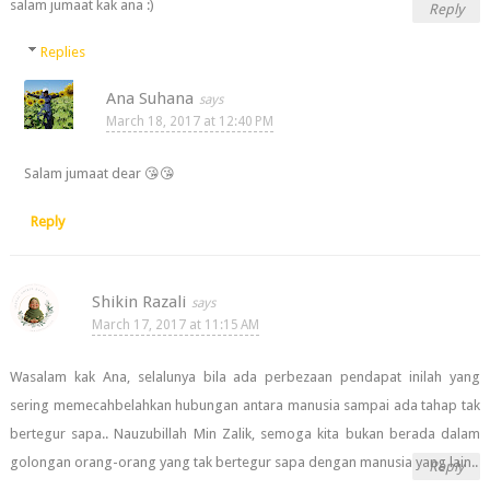
salam jumaat kak ana :)
Reply
Replies
Ana Suhana
March 18, 2017 at 12:40 PM
Salam jumaat dear 😘😘
Reply
Shikin Razali
March 17, 2017 at 11:15 AM
Wasalam kak Ana, selalunya bila ada perbezaan pendapat inilah yang
sering memecahbelahkan hubungan antara manusia sampai ada tahap tak
bertegur sapa.. Nauzubillah Min Zalik, semoga kita bukan berada dalam
golongan orang-orang yang tak bertegur sapa dengan manusia yang lain..
Reply