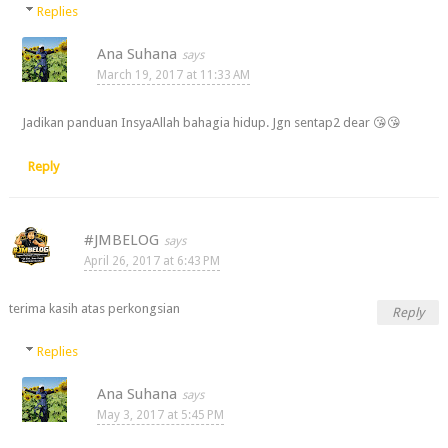
Replies
Ana Suhana
March 19, 2017 at 11:33 AM
Jadikan panduan InsyaAllah bahagia hidup. Jgn sentap2 dear 😘😘
Reply
#JMBELOG
April 26, 2017 at 6:43 PM
terima kasih atas perkongsian
Reply
Replies
Ana Suhana
May 3, 2017 at 5:45 PM