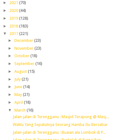
►
2021
(70)
►
2020
(44)
►
2019
(128)
►
2018
(183)
▼
2017
(221)
►
December
(23)
►
November
(23)
►
October
(18)
►
September
(16)
►
August
(15)
►
July
(21)
►
June
(14)
►
May
(21)
►
April
(18)
▼
March
(16)
Jalan-jalan di Terengganu : Masjid Terapung @ Masj...
Waktu Yang Sepatutnya Seorang Hamba Itu Bersabar
Jalan-jalan di Terengganu : Buaian ala Lombok di P...
Jalan-jalan di Terengganu : Berkelah di Pantai Pan...