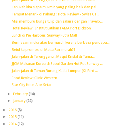
Tahukah kita siapa mukmin yang paling baik dan pal...
Tempat Menarik di Pahang : Hotel Review - Swiss Ga...
Misi memburu bunga tulip dan sakura dengan Travelo...
Hotel Review : Institut Latihan FAMA Port Dickson
Lunch di Pie Harbour, Sunway Putra Mall
Bermasam muka atau bermusuh kerana berbeza pendapa...
Betul ke promosi di Matta Fair murah??
Jalan-jalan di Terengganu : Masjid Kristal di Tama...
JJCM Makanan Korea di Seoul Garden Hot Pot Sunway ...
Jalan-jalan di Taman Burung Kuala Lumpur (KL Bird ...
Food Review: Clinic Western
Star City Hotel Alor Setar
►
February
(14)
►
January
(22)
►
2016
(8)
►
2015
(11)
►
2014
(12)