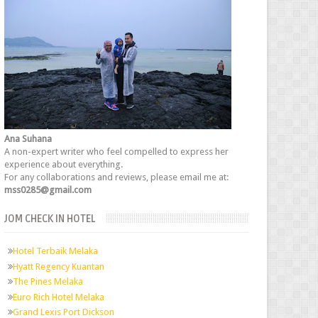
Ana Suhana
A non-expert writer who feel compelled to express her
experience about everything.
For any collaborations and reviews, please email me at:
mss0285@gmail.com
JOM CHECK IN HOTEL
Hotel Terbaik Melaka
Hyatt Regency Kuantan
The Pines Melaka
Euro Rich Hotel Melaka
Grand Lexis Port Dickson