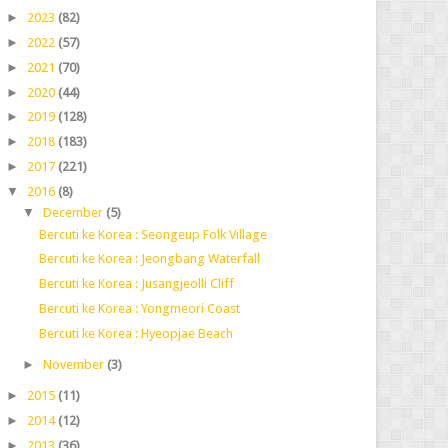
►
2023
(82)
►
2022
(57)
►
2021
(70)
►
2020
(44)
►
2019
(128)
►
2018
(183)
►
2017
(221)
▼
2016
(8)
▼
December
(5)
Bercuti ke Korea : Seongeup Folk Village
Bercuti ke Korea : Jeongbang Waterfall
Bercuti ke Korea : Jusangjeolli Cliff
Bercuti ke Korea : Yongmeori Coast
Bercuti ke Korea : Hyeopjae Beach
►
November
(3)
►
2015
(11)
►
2014
(12)
►
2013
(36)