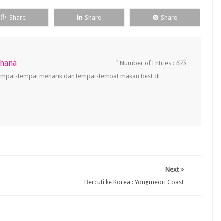
Share
Share
Share
uhana
Number of Entries :
675
empat-tempat menarik dan tempat-tempat makan best di
Next
Bercuti ke Korea : Yongmeori Coast