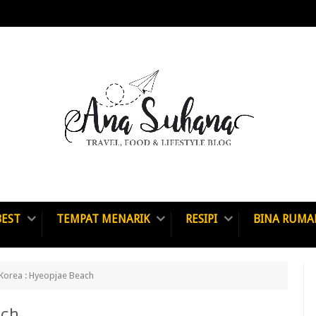
BEST
TEMPAT MENARIK
RESIPI
BINA RUMA
 Korea : Hyeopjae Beach
ach