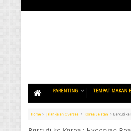
PARENTING
TEMPAT MAKAN 
Home
Jalan-jalan Oversea
Korea Selatan
Bercuti ke
Bercuti ke Korea : Hyeopjae Be