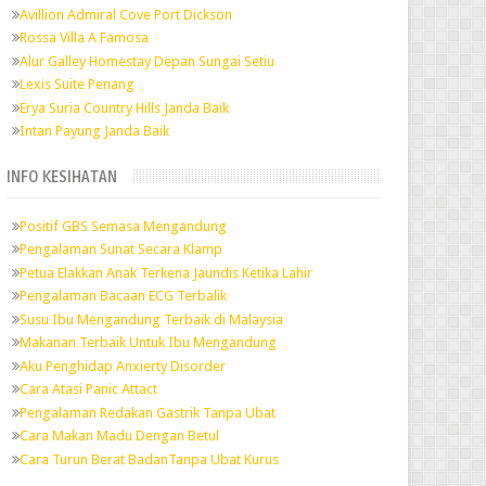
Avillion Admiral Cove Port Dickson
Rossa Villa A Famosa
Alur Galley Homestay Depan Sungai Setiu
Lexis Suite Penang
Erya Suria Country Hills Janda Baik
Intan Payung Janda Baik
INFO KESIHATAN
Positif GBS Semasa Mengandung
Pengalaman Sunat Secara Klamp
Petua Elakkan Anak Terkena Jaundis Ketika Lahir
Pengalaman Bacaan ECG Terbalik
Susu Ibu Mengandung Terbaik di Malaysia
Makanan Terbaik Untuk Ibu Mengandung
Aku Penghidap Anxierty Disorder
Cara Atasi Panic Attact
Pengalaman Redakan Gastrik Tanpa Ubat
Cara Makan Madu Dengan Betul
Cara Turun Berat BadanTanpa Ubat Kurus