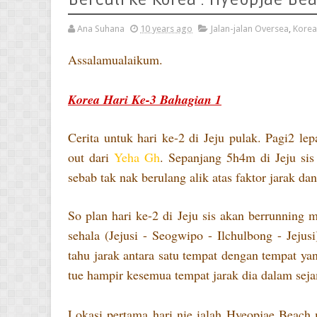
Ana Suhana
10 years ago
Jalan-jalan Oversea
,
Korea
Assalamualaikum.
Korea Hari Ke-3 Bahagian 1
Cerita untuk hari ke-2 di Jeju pulak. Pagi2 lep
out dari
Yeha Gh
. Sepanjang 5h4m di Jeju sis
sebab tak nak berulang alik atas faktor jarak da
So plan hari ke-2 di Jeju sis akan berrunning
sehala (Jejusi - Seogwipo - Ilchulbong - Jeju
tahu jarak antara satu tempat dengan tempat ya
tue hampir kesemua tempat jarak dia dalam seja
Lokasi pertama hari nie ialah Hyeopjae Beach