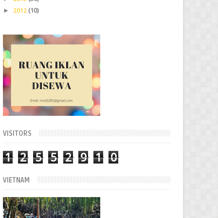
►
2012
(10)
VISITORS
1
2
5
5
2
9
1
0
VIETNAM