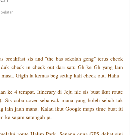
 Selatan
as breakfast sis and "the bas sekolah geng" terus check
 duk check in check out dari satu Gh ke Gh yang lain
n masa. Gigih la kemas beg setiap kali check out. Haha
 man ke 4 tempat.
Itinerary di Jeju nie sis buat ikut route
si). Sis cuba cover sebanyak mana yang boleh sebab tak
ng lain jauh mana. Kalau ikut Google maps time buat iti
m ke sejam setengah je.
 melalui route Halim Park. Senang guna GPS dekat sini