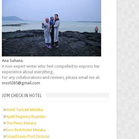
Ana Suhana
A non-expert writer who feel compelled to express her
experience about everything.
For any collaborations and reviews, please email me at:
mss0285@gmail.com
JOM CHECK IN HOTEL
Hotel Terbaik Melaka
Hyatt Regency Kuantan
The Pines Melaka
Euro Rich Hotel Melaka
Grand Lexis Port Dickson