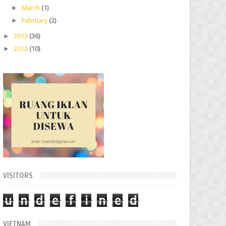
►
March
(1)
►
February
(2)
►
2013
(36)
►
2012
(10)
VISITORS
u
n
d
e
f
i
n
e
d
VIETNAM