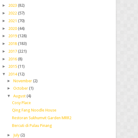
►
2023
(82)
►
2022
(57)
►
2021
(70)
►
2020
(44)
►
2019
(128)
►
2018
(183)
►
2017
(221)
►
2016
(8)
►
2015
(11)
▼
2014
(12)
►
November
(2)
►
October
(1)
▼
August
(4)
Cosy Place
Qing Fang Noodle House
Restoran Sukhumvit Garden MRR2
Bercuti di Pulau Pinang
►
July
(2)