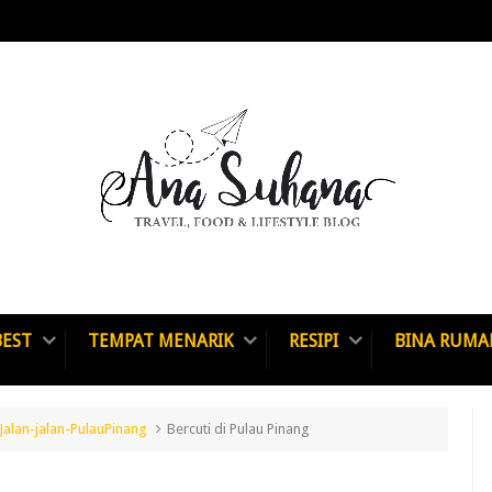
BEST
TEMPAT MENARIK
RESIPI
BINA RUMA
Jalan-jalan-PulauPinang
Bercuti di Pulau Pinang