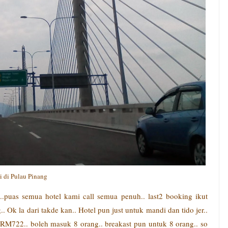
i di Pulau Pinang
..puas semua hotel kami call semua penuh.. last2 booking ikut
 Ok la dari takde kan.. Hotel pun just untuk mandi dan tido jer..
h RM722.. boleh masuk 8 orang.. breakast pun untuk 8 orang.. so