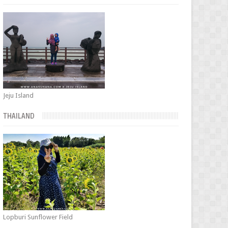
Jeju Island
THAILAND
Lopburi Sunflower Field