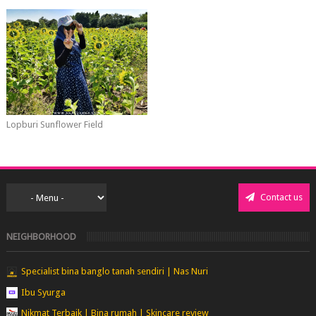
Lopburi Sunflower Field
Contact us
NEIGHBORHOOD
Specialist bina banglo tanah sendiri | Nas Nuri
Ibu Syurga
Nikmat Terbaik | Bina rumah | Skincare review