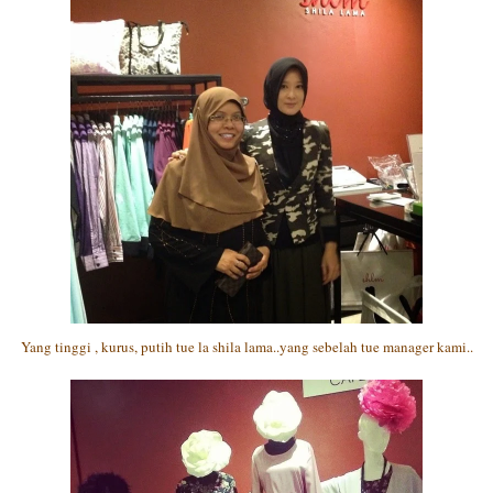
Yang tinggi , kurus, putih tue la shila lama..yang sebelah tue manager kami..