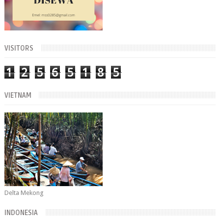
VISITORS
1
2
5
6
5
1
8
5
VIETNAM
Delta Mekong
INDONESIA