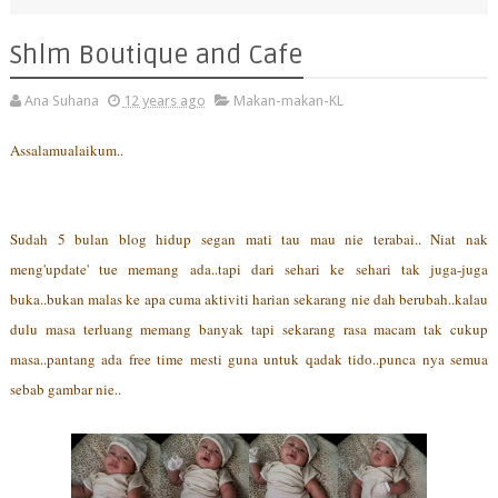
Shlm Boutique and Cafe
Ana Suhana
12 years ago
Makan-makan-KL
Assalamualaikum..
Sudah 5 bulan blog hidup segan mati tau mau nie terabai.. Niat nak
meng'update' tue memang ada..tapi dari sehari ke sehari tak juga-juga
buka..bukan malas ke apa cuma aktiviti harian sekarang nie dah berubah..kalau
dulu masa terluang memang banyak tapi sekarang rasa macam tak cukup
masa..pantang ada free time mesti guna untuk qadak tido..punca nya semua
sebab gambar nie..