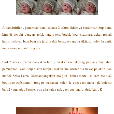
Alhamdulillah.. penantian kami selama 2 tahun akhirnya berakhir..hidup kami
kini di penuhi dengan gelak tangis jerit budak keci nie..masa dekat rumah
habis melayan bam bam nie jer..nie dah besar, senang la sikit..so boleh la amik
masa meng'update' blog nie..
Last 2 weeks, memandangakan hari jumaat ada rehat yang panjang bagi staff
perempuan, kami terjah satu tempat makan nie..owner dia bekas pelakon dan
model, Shila Lama.. Memandangakan dia pun bekas model, so cafe nie ala2
boutique cafe..sambil tunggu makanan boleh la cuci-cuci mata tgk koleksi
baju2 yang ada.. Pastries pun ada kalau nak cuci-cuci mulut dulu kan.. K