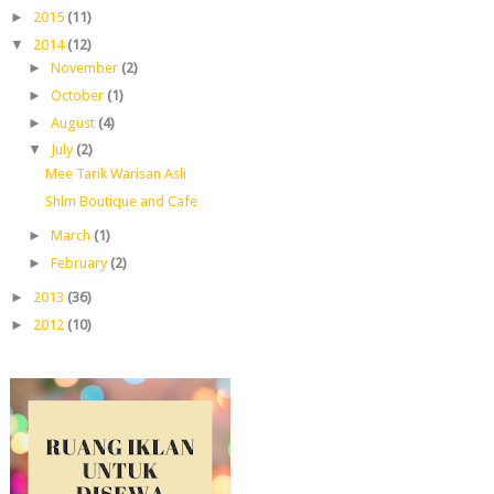
►
2015
(11)
▼
2014
(12)
►
November
(2)
►
October
(1)
►
August
(4)
▼
July
(2)
Mee Tarik Warisan Asli
Shlm Boutique and Cafe
►
March
(1)
►
February
(2)
►
2013
(36)
►
2012
(10)