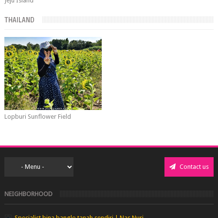
Jeju Island
THAILAND
Lopburi Sunflower Field
Contact us
NEIGHBORHOOD
Specialist bina banglo tanah sendiri | Nas Nuri