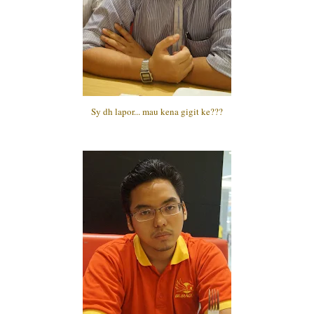
Sy dh lapor... mau kena gigit ke???