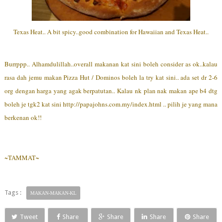
Texas Heat.. A bit spicy..good combination for Hawaiian and Texas Heat..
Burrppp.. Alhamdulillah..overall makanan kat sini boleh consider as ok..kalau
rasa dah jemu makan Pizza Hut / Dominos boleh la try kat sini.. ada set dr 2-6
org dengan harga yang agak berpatutan.. Kalau nk plan nak makan ape b4 dtg
boleh je tgk2 kat sini http://papajohns.com.my/index.html .. pilih je yang mana
berkenan ok!!
~TAMMAT~
Tags :
MAKAN-MAKAN-KL
Tweet
Share
Share
Share
Share