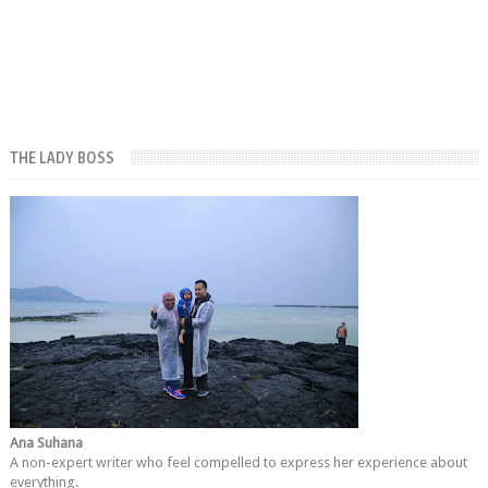
THE LADY BOSS
Ana Suhana
A non-expert writer who feel compelled to express her experience about
everything.