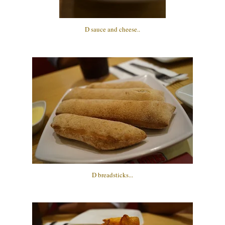
D sauce and cheese..
D breadsticks...