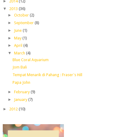
►
2014
(12)
▼
2013
(36)
►
October
(2)
►
September
(8)
►
June
(1)
►
May
(1)
►
April
(4)
▼
March
(4)
Blue Coral Aquarium
Jom Bali
Tempat Menarik di Pahang : Fraser's Hill
Papa John
►
February
(9)
►
January
(7)
►
2012
(10)