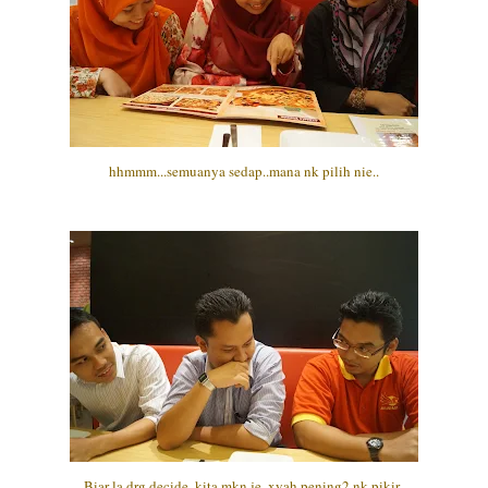
hhmmm...semuanya sedap..mana nk pilih nie..
Biar la drg decide..kita mkn je..xyah pening2 nk pikir..