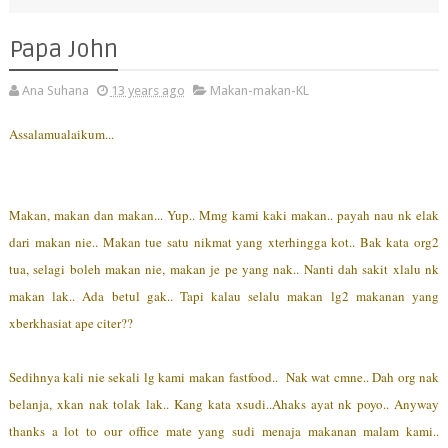
Papa John
Ana Suhana
13 years ago
Makan-makan-KL
Assalamualaikum...
Makan, makan dan makan... Yup.. Mmg kami kaki makan..
payah nau nk
elak
dari makan nie
.. Makan tue satu nikmat yang xterhingga kot.. Bak kata org2
tua, selagi boleh makan nie, makan je pe yang nak.. Nanti dah sakit xlalu nk
makan lak.. Ada betul gak.. Tapi kalau selalu makan lg2 makanan yang
xberkhasiat ape citer??
Sedihnya kali nie sekali lg kami makan fastfood.. Nak wat cmne.. Dah org nak
belanja, xkan nak tolak lak.. Kang kata xsudi..Ahaks ayat nk poyo.. Anyway
thanks a lot to our office mate yang sudi menaja makanan malam kami..